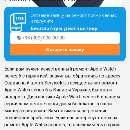
Оставьте заявку на ремонт прямо сейчас
Театральная
Позняки
и получите
г. Киев, ул. Крещатик 44-А
г. Киев, ул. Анны Ахматовой, 30
бесплатную диагностику
Оболонь
Дворец "Украина"
г. Киев, ТЦ LAKE PLAZA, ул. Героев
г. Киев, ул. Казимира Малевича, 87
полка «Азов», 12
Оставить заявку
Дарница
г. Киев, Комфорт Таун, ул.
Березнева, 16, корпус 3
Если вам нужен качественный ремонт Apple Watch
series 6 с гарантией, значит вы обратились по адресу.
Сервисный центр ServiceInUa осуществляет ремонт
Apple Watch series 6 в Киеве и Украине, быстро и
недорого. Диагностика Apple Watch series 6 в нашем
RU
UK
сервисном центре проводится бесплатно, а наши
мастера предложат Вам оптимальное решение
возникшей проблемы. Если вас интересует цена на
ремонт Apple Watch series 6, то ознакомьтесь с прайс