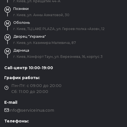
г. Киев, ул. Крещатик 44-А
Позняки
г. Киев, ул. Анны Ахматовой, 30
Оболонь
г. Киев, ТЦ LAKE PLAZA, ул. Героев полка «Азов», 12
Дворец "Украина"
г. Киев, ул. Казимира Малевича, 87
Дарница
г. Киев, Комфорт Таун, ул. Березнева, 16, корпус 3
Call-центр 10:00-19:00
График работы:
Пн-Пт: с 09:00 до 20:00
Сб: 11:00 до 20:00
E-mail
info@serviceinua.com
Телефоны: