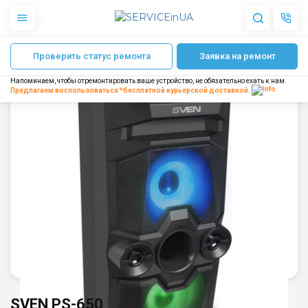
Главная
Ремонт колонок Sven
SVEN PS-650
Проверить статус ремонта
Заявка на ремонт
Apple
Гаджеты
Напоминаем, чтобы отремонтировать ваше устройство, не обязательно ехать к нам.
Акустика
Предлагаем воспользоваться *бесплатной
курьерской доставкой.
Dyson
Бытовая техника
Другое
О нас
Доставка и оплата
Отзывы
Блог
Партнерам
Интернет-магазин
Запчасти для смартфонов
SVEN PS-650