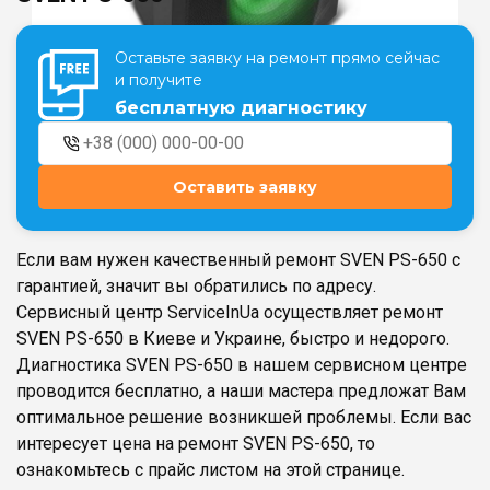
Оставьте заявку на ремонт прямо сейчас
Театральная
Позняки
и получите
г. Киев, ул. Крещатик 44-А
г. Киев, ул. Анны Ахматовой, 30
бесплатную диагностику
Оболонь
Дворец "Украина"
г. Киев, ТЦ LAKE PLAZA, ул. Героев
г. Киев, ул. Казимира Малевича, 87
полка «Азов», 12
Оставить заявку
Дарница
г. Киев, Комфорт Таун, ул.
Березнева, 16, корпус 3
Если вам нужен качественный ремонт SVEN PS-650 с
гарантией, значит вы обратились по адресу.
Сервисный центр ServiceInUa осуществляет ремонт
SVEN PS-650 в Киеве и Украине, быстро и недорого.
Диагностика SVEN PS-650 в нашем сервисном центре
RU
UK
проводится бесплатно, а наши мастера предложат Вам
оптимальное решение возникшей проблемы. Если вас
интересует цена на ремонт SVEN PS-650, то
ознакомьтесь с прайс листом на этой странице.