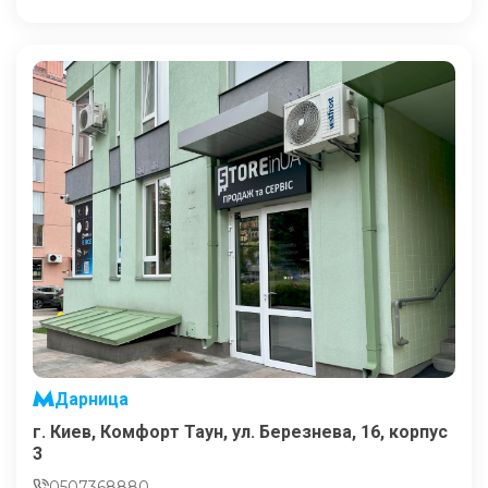
Дарница
г. Киев, Комфорт Таун, ул. Березнева, 16, корпус
3
0507368880