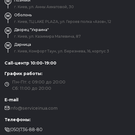
Позняки
г. Киев, ул. Анны Ахматовой, 30
Оболонь
г. Киев, ТЦ LAKE PLAZA, ул. Героев полка «Азов», 12
Дворец "Украина"
г. Киев, ул. Казимира Малевича, 87
Дарница
г. Киев, Комфорт Таун, ул. Березнева, 16, корпус 3
Call-центр 10:00-19:00
График работы:
Пн-Пт: с 09:00 до 20:00
Сб: 11:00 до 20:00
E-mail
info@serviceinua.com
Телефоны:
(050)736-88-80