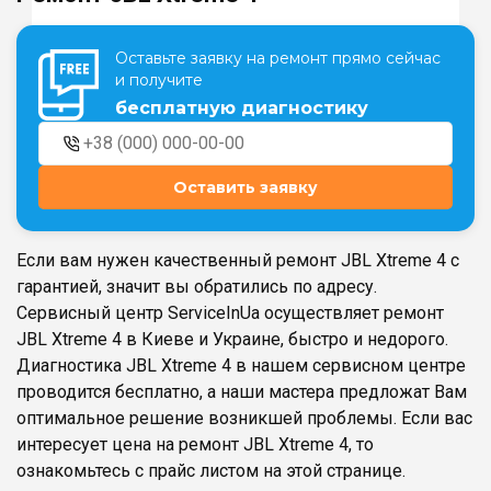
Оставьте заявку на ремонт прямо сейчас
Театральная
Позняки
и получите
г. Киев, ул. Крещатик 44-А
г. Киев, ул. Анны Ахматовой, 30
бесплатную диагностику
Оболонь
Дворец "Украина"
г. Киев, ТЦ LAKE PLAZA, ул. Героев
г. Киев, ул. Казимира Малевича, 87
полка «Азов», 12
Оставить заявку
Дарница
г. Киев, Комфорт Таун, ул.
Березнева, 16, корпус 3
Если вам нужен качественный ремонт JBL Xtreme 4 с
гарантией, значит вы обратились по адресу.
Сервисный центр ServiceInUa осуществляет ремонт
JBL Xtreme 4 в Киеве и Украине, быстро и недорого.
Диагностика JBL Xtreme 4 в нашем сервисном центре
RU
UK
проводится бесплатно, а наши мастера предложат Вам
оптимальное решение возникшей проблемы. Если вас
интересует цена на ремонт JBL Xtreme 4, то
ознакомьтесь с прайс листом на этой странице.