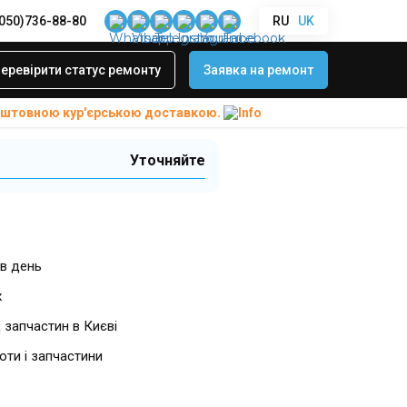
(050)736-88-80
RU
UK
ічного динаміка
еревірити статус ремонту
Заявка на ремонт
коштовною
кур'єрською доставкою.
Уточняйте
в день
х
 запчастин в Києві
боти і запчастини