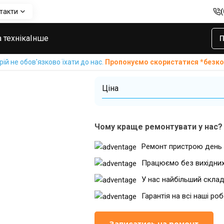
такти
ічного динаміка Huawei Honor 6
Заміна поліфон
 техніка
Інше
П
Huawei Honor 6
й не обов'язково їхати до нас.
Пропонуємо скористатися *без
Ціна
Чому краще ремонтувати у нас?
Ремонт пристрою день 
Працюємо без вихідни
У нас найбільший склад
Гарантія на всі наші ро