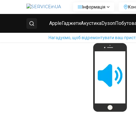
Інформація
Кон
Головна
Ремонт Huawei Honor 6
Заміна поліфон
Apple
Гаджети
Акустика
Dyson
Побутова
Нагадуємо, щоб відремонтувати ваш пристрі