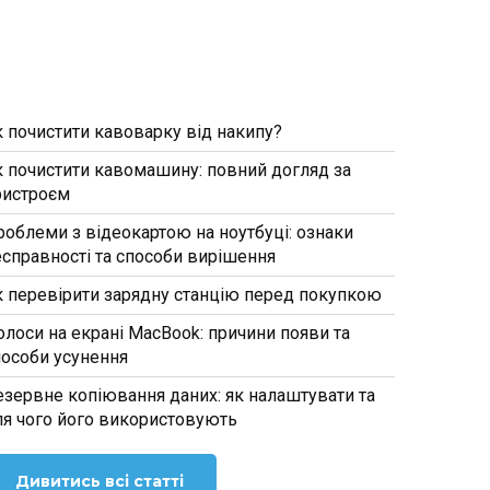
к почистити кавоварку від накипу?
к почистити кавомашину: повний догляд за
ристроєм
роблеми з відеокартою на ноутбуці: ознаки
есправності та способи вирішення
к перевірити зарядну станцію перед покупкою
олоси на екрані MacBook: причини появи та
пособи усунення
езервне копіювання даних: як налаштувати та
ля чого його використовують
Дивитись всі статті