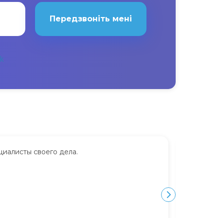
Передзвоніть мені
циалисты своего дела.
Сдавала
дорого.