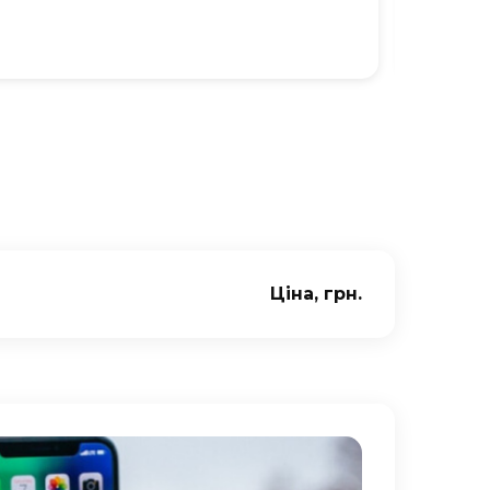
Ю
Ціна, грн.