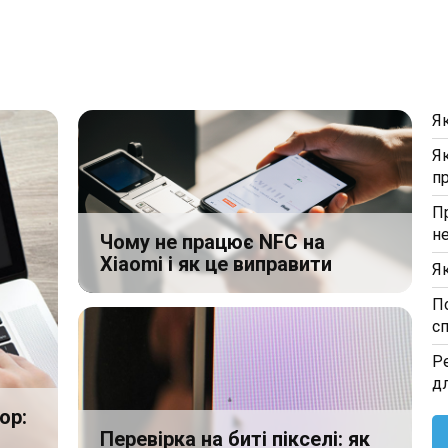
Я
Я
п
П
н
Чому не працює NFC на
Xiaomi і як це виправити
Я
П
с
Р
д
ор:
Перевірка на биті пікселі: як