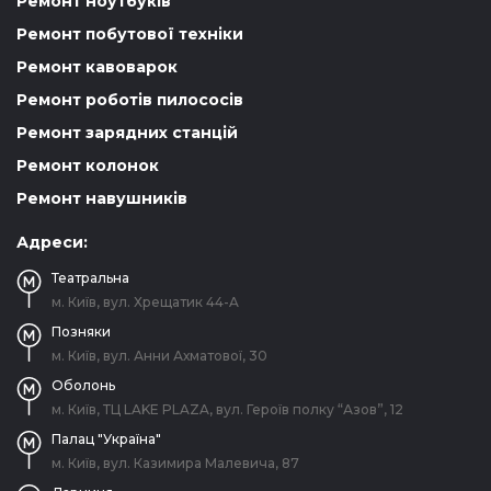
Ремонт ноутбуків
Ремонт побутової техніки
Ремонт кавоварок
Ремонт роботів пилососів
Ремонт зарядних станцій
Ремонт колонок
Ремонт навушників
Адреси:
Театральна
м. Київ, вул. Хрещатик 44-A
Позняки
м. Київ, вул. Анни Ахматової, 30
Оболонь
м. Київ, ТЦ LAKE PLAZA, вул. Героїв полку “Азов”, 12
Палац "Україна"
м. Київ, вул. Казимира Малевича, 87