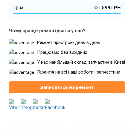
Ціна
ОТ 599 ГРН
Театральна
Позняки
м. Київ, вул. Хрещатик 44-A
м. Київ, вул. Анни Ахматової, 30
Чому краще ремонтувати у нас?
Оболонь
Палац "Україна"
Ремонт пристрою день в день
м. Київ, ТЦ LAKE PLAZA, вул. Героїв
м. Київ, вул. Казимира Малевича,
полку “Азов”, 12
87
Працюємо без вихідних
Дарниця
У нас найбільший склад запчастин в Києві
м. Київ, Комфорт Таун, вул.
Березнева, 16, корпус 3
Гарантія на всі наші роботи і запчастини
Записатись на ремонт
RU
UK