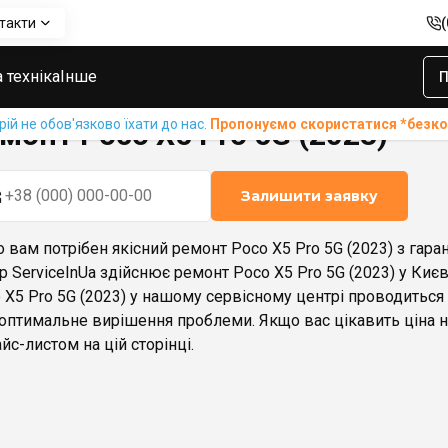
такти
X5 Pro 5G (2023)
 техніка
Інше
П
й не обов'язково їхати до нас.
Пропонуємо скористатися *без
монт Poco X5 Pro 5G (2023)
Залишити заявку
 вам потрібен якісний ремонт Poco X5 Pro 5G (2023) з гара
р ServiceInUa здійснює ремонт Poco X5 Pro 5G (2023) у Києв
 X5 Pro 5G (2023) у нашому сервісному центрі проводитьс
оптимальне вирішення проблеми. Якщо вас цікавить ціна на
айс-листом на цій сторінці.