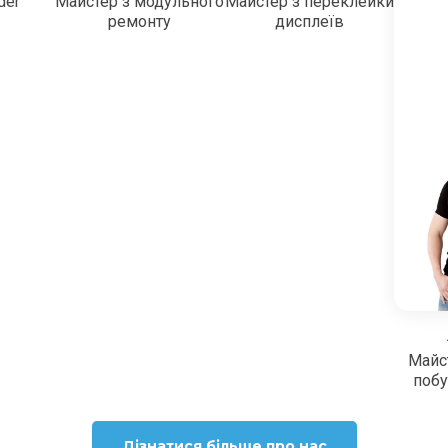
der
Майстер з модульного
Майстер з переклейки
ремонту
дисплеїв
Майс
побу
Дізнатися більше про нас