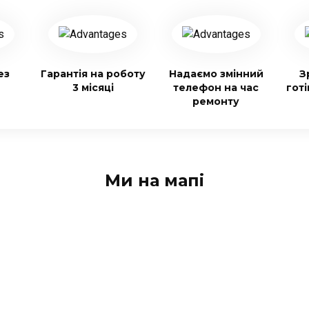
ез
Гарантія на роботу
Надаємо змінний
З
3 місяці
телефон на час
гот
ремонту
Ми на мапі