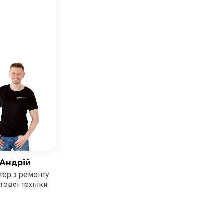
Андрій
тер з ремонту
тової техніки