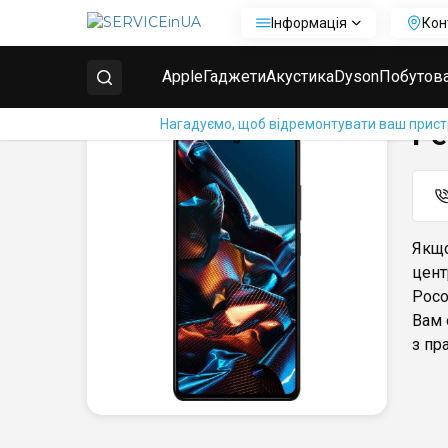
Інформація
Кон
Головна
Ремонт телефонів Xiaomi
Ремонт Poco 
Apple
Гаджети
Акустика
Dyson
Побутова
Нагадуємо, щоб відремонтувати ваш пристрі
Ре
Якщо
цент
Poco
Вам 
з пр