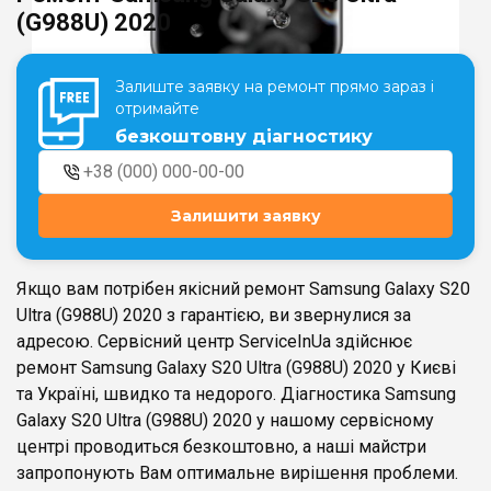
(G988U) 2020
Театральна
Позняки
Залиште заявку на ремонт прямо зараз і
м. Київ, вул. Хрещатик 44-A
м. Київ, вул. Анни Ахматової, 30
отримайте
Оболонь
безкоштовну діагностику
Палац "Україна"
м. Київ, ТЦ LAKE PLAZA, вул. Героїв
м. Київ, вул. Казимира Малевича,
полку “Азов”, 12
87
Дарниця
Залишити заявку
м. Київ, Комфорт Таун, вул.
Березнева, 16, корпус 3
Якщо вам потрібен якісний ремонт Samsung Galaxy S20
Ultra (G988U) 2020 з гарантією, ви звернулися за
адресою. Сервісний центр ServiceInUa здійснює
ремонт Samsung Galaxy S20 Ultra (G988U) 2020 у Києві
RU
UK
та Україні, швидко та недорого. Діагностика Samsung
Galaxy S20 Ultra (G988U) 2020 у нашому сервісному
центрі проводиться безкоштовно, а наші майстри
запропонують Вам оптимальне вирішення проблеми.