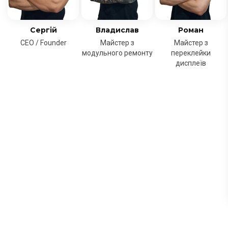
Сергій
Владислав
Роман
CEO / Founder
Майстер з
Майстер з
модульного ремонту
переклейки
дисплеїв