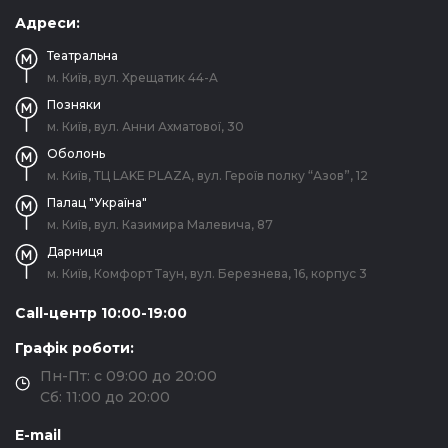
Адреси:
Театральна
м. Київ, вул. Хрещатик 44-A
Позняки
м. Київ, вул. Анни Ахматової, 30
Оболонь
м. Київ, ТЦ LAKE PLAZA, вул. Героїв полку “Азов”, 12
Палац "Україна"
м. Київ, вул. Казимира Малевича, 87
Дарниця
м. Київ, Комфорт Таун, вул. Березнева, 16, корпус 3
Call-центр 10:00-19:00
Графік роботи:
Пн-Пт: с 09:00 до 20:00
Сб: 11:00 до 20:00
E-mail