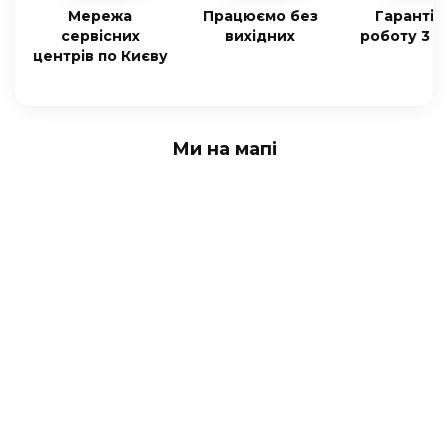
Мережа
Працюємо без
Гарантія
сервісних
вихідних
роботу 3 м
центрів по Києву
Ми на мапі