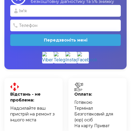
безкоштовну діагностику та 5% знижку
Передзвоніть мені
Відстань - не
Оплата:
проблема:
Готівкою
Надсилайте ваш
Термінал
пристрій на ремонт з
Безготівковий для
іншого міста
(юр) осіб
На карту Приват