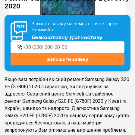
2020
Театральна
Позняки
Залиште заявку на ремонт прямо зараз і
м. Київ, вул. Хрещатик 44-A
м. Київ, вул. Анни Ахматової, 30
отримайте
Оболонь
безкоштовну діагностику
Палац "Україна"
м. Київ, ТЦ LAKE PLAZA, вул. Героїв
м. Київ, вул. Казимира Малевича,
полку “Азов”, 12
87
Дарниця
Залишити заявку
м. Київ, Комфорт Таун, вул.
Березнева, 16, корпус 3
Якщо вам потрібен якісний ремонт Samsung Galaxy S20
FE (G780F) 2020 з гарантією, ви звернулися за
адресою. Сервісний центр ServiceInUa здійснює
ремонт Samsung Galaxy S20 FE (G780F) 2020 у Києві та
RU
UK
Україні, швидко та недорого. Діагностика Samsung
Galaxy S20 FE (G780F) 2020 у нашому сервісному центрі
проводиться безкоштовно, а наші майстри
запропонують Вам оптимальне вирішення проблеми.