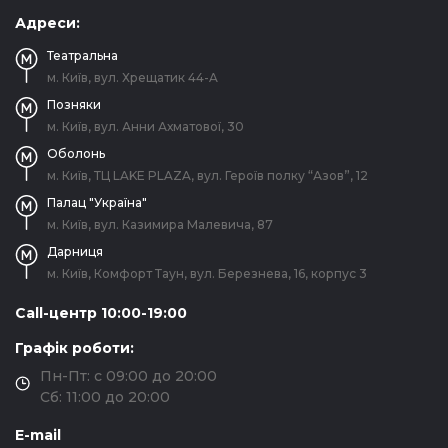
Адреси:
Театральна
м. Київ, вул. Хрещатик 44-A
Позняки
м. Київ, вул. Анни Ахматової, 30
Оболонь
м. Київ, ТЦ LAKE PLAZA, вул. Героїв полку “Азов”, 12
Палац "Україна"
м. Київ, вул. Казимира Малевича, 87
Дарниця
м. Київ, Комфорт Таун, вул. Березнева, 16, корпус 3
Call-центр 10:00-19:00
Графік роботи:
Пн-Пт: с 09:00 до 20:00
Сб: 11:00 до 20:00
E-mail