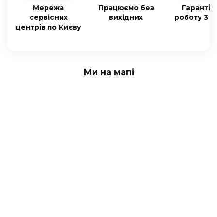
Мережа
Працюємо без
Гарантія
сервісних
вихідних
роботу 3 м
центрів по Києву
Ми на мапі