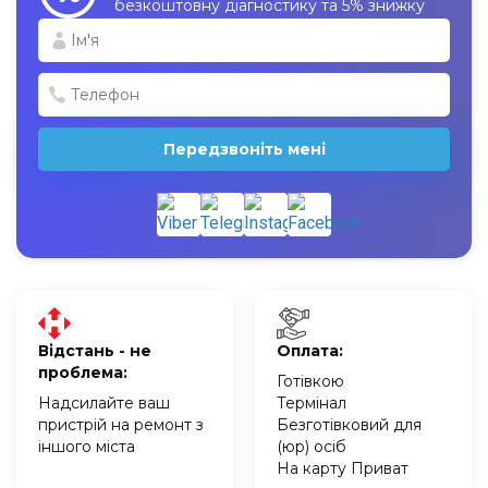
безкоштовну діагностику та 5% знижку
Передзвоніть мені
Відстань - не
Оплата:
проблема:
Готівкою
Надсилайте ваш
Термінал
пристрій на ремонт з
Безготівковий для
іншого міста
(юр) осіб
На карту Приват