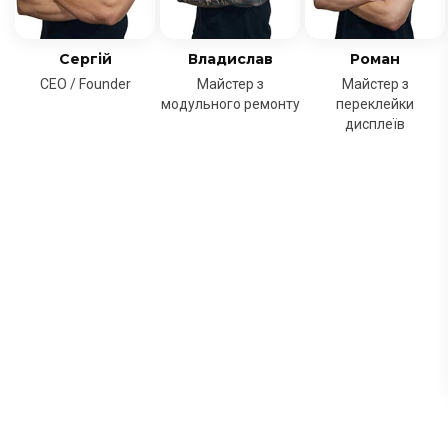
Сергій
Владислав
Роман
CEO / Founder
Майстер з
Майстер з
модульного ремонту
переклейки
дисплеїв