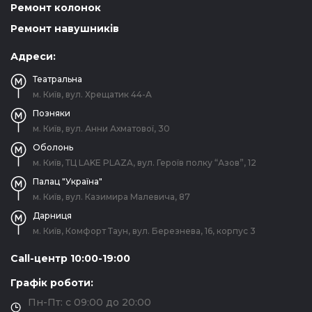
Ремонт колонок
Ремонт навушників
Адреси:
Театральна
м. Київ, вул. Хрещатик 44-A
Позняки
м. Київ, вул. Анни Ахматової, 30
Оболонь
м. Київ, ТЦ LAKE PLAZA, вул. Героїв полку “Азов”, 12
Палац "Україна"
м. Київ, вул. Казимира Малевича, 87
Дарниця
м. Київ, Комфорт Таун, вул. Березнева, 16, корпус 3
Call-центр 10:00-19:00
Графік роботи:
Пн-Пт: с 09:00 до 20:00