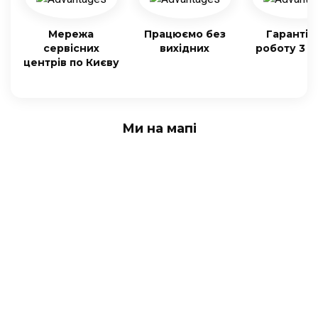
Мережа
Працюємо без
Гарантія
сервісних
вихідних
роботу 3 м
центрів по Києву
Ми на мапі