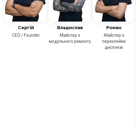
Сергій
Владислав
Роман
CEO / Founder
Майстер з
Майстер з
модульного ремонту
переклейки
дисплеїв