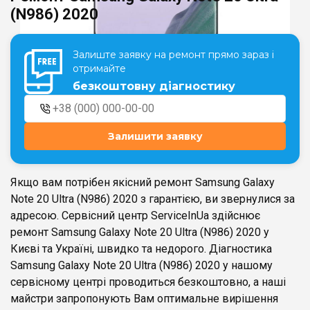
(N986) 2020
Театральна
Позняки
Залиште заявку на ремонт прямо зараз і
м. Київ, вул. Хрещатик 44-A
м. Київ, вул. Анни Ахматової, 30
отримайте
Оболонь
безкоштовну діагностику
Палац "Україна"
м. Київ, ТЦ LAKE PLAZA, вул. Героїв
м. Київ, вул. Казимира Малевича,
полку “Азов”, 12
87
Дарниця
Залишити заявку
м. Київ, Комфорт Таун, вул.
Березнева, 16, корпус 3
Якщо вам потрібен якісний ремонт Samsung Galaxy
Note 20 Ultra (N986) 2020 з гарантією, ви звернулися за
адресою. Сервісний центр ServiceInUa здійснює
ремонт Samsung Galaxy Note 20 Ultra (N986) 2020 у
RU
UK
Києві та Україні, швидко та недорого. Діагностика
Samsung Galaxy Note 20 Ultra (N986) 2020 у нашому
сервісному центрі проводиться безкоштовно, а наші
майстри запропонують Вам оптимальне вирішення