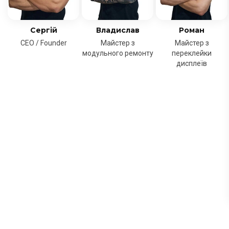
Сергій
Владислав
Роман
CEO / Founder
Майстер з
Майстер з
модульного ремонту
переклейки
дисплеїв