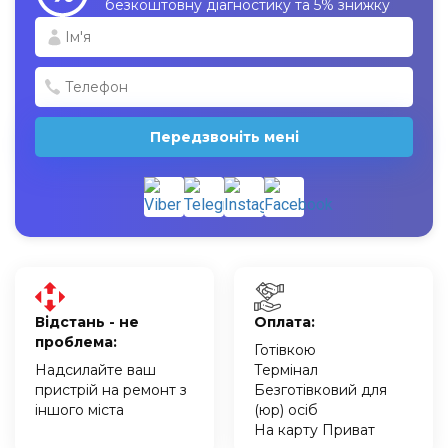
безкоштовну діагностику та 5% знижку
Передзвоніть мені
Відстань - не
Оплата:
проблема:
Готівкою
Надсилайте ваш
Термінал
пристрій на ремонт з
Безготівковий для
іншого міста
(юр) осіб
На карту Приват