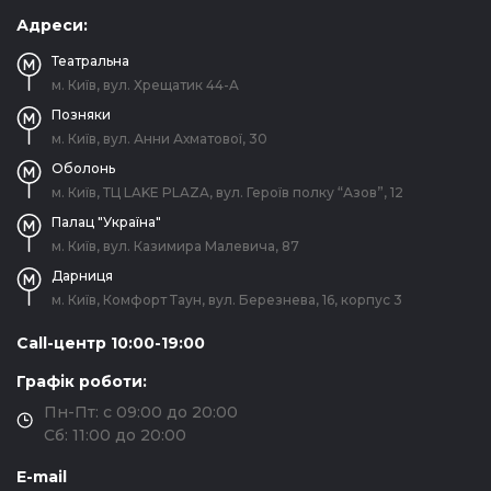
Адреси:
Театральна
м. Київ, вул. Хрещатик 44-A
Позняки
м. Київ, вул. Анни Ахматової, 30
Оболонь
м. Київ, ТЦ LAKE PLAZA, вул. Героїв полку “Азов”, 12
Палац "Україна"
м. Київ, вул. Казимира Малевича, 87
Дарниця
м. Київ, Комфорт Таун, вул. Березнева, 16, корпус 3
Call-центр 10:00-19:00
Графік роботи:
Пн-Пт: с 09:00 до 20:00
Сб: 11:00 до 20:00
E-mail