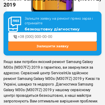
2019
Театральна
Позняки
Залиште заявку на ремонт прямо зараз і
м. Київ, вул. Хрещатик 44-A
м. Київ, вул. Анни Ахматової, 30
отримайте
Оболонь
безкоштовну діагностику
Палац "Україна"
м. Київ, ТЦ LAKE PLAZA, вул. Героїв
м. Київ, вул. Казимира Малевича,
полку “Азов”, 12
87
Дарниця
Залишити заявку
м. Київ, Комфорт Таун, вул.
Березнева, 16, корпус 3
Якщо вам потрібен якісний ремонт Samsung Galaxy
M30s (M307FZ) 2019 з гарантією, ви звернулися за
адресою. Сервісний центр ServiceInUa здійснює
ремонт Samsung Galaxy M30s (M307FZ) 2019 у Києві та
RU
UK
Україні, швидко та недорого. Діагностика Samsung
Galaxy M30s (M307FZ) 2019 у нашому сервісному
центрі проводиться безкоштовно, а наші майстри
запропонують Вам оптимальне вирішення проблеми.