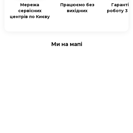
Мережа
Працюємо без
Гарантія
сервісних
вихідних
роботу 3 м
центрів по Києву
Ми на мапі