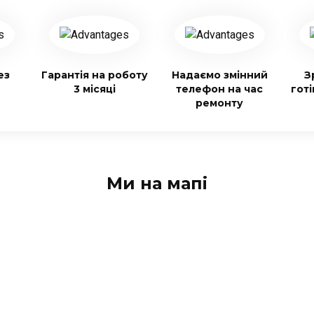
ез
Гарантія на роботу
Надаємо змінний
З
3 місяці
телефон на час
гот
ремонту
Ми на мапі