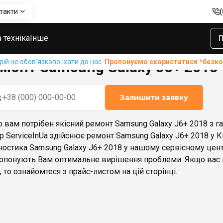
такти
sung Galaxy J6+ 2018
 техніка
Інше
П
й не обов'язково їхати до нас.
Пропонуємо скористатися *без
монт Samsung Galaxy J6+ 2018
Залишити заявку
 вам потрібен якісний ремонт Samsung Galaxy J6+ 2018 з г
р ServiceInUa здійснює ремонт Samsung Galaxy J6+ 2018 у Ки
ностика Samsung Galaxy J6+ 2018 у нашому сервісному цен
опонують Вам оптимальне вирішення проблеми. Якщо вас ц
, то ознайомтеся з прайс-листом на цій сторінці.