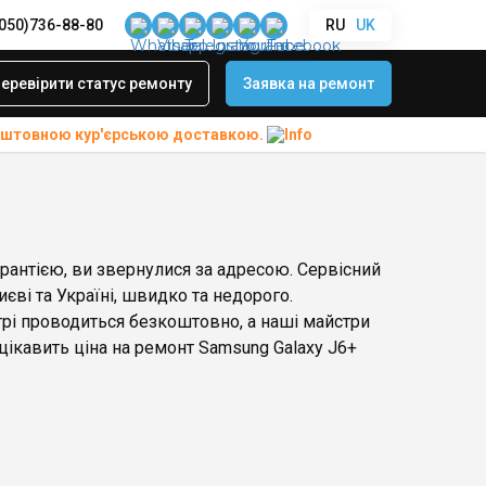
(050)736-88-80
RU
UK
еревірити статус ремонту
Заявка на ремонт
коштовною
кур'єрською доставкою.
арантією, ви звернулися за адресою. Сервісний
єві та Україні, швидко та недорого.
трі проводиться безкоштовно, а наші майстри
ікавить ціна на ремонт Samsung Galaxy J6+