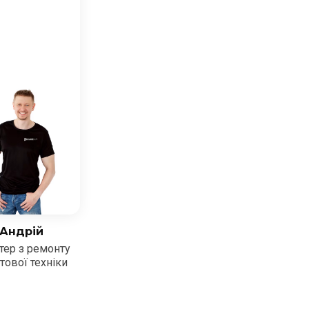
Андрій
тер з ремонту
тової техніки