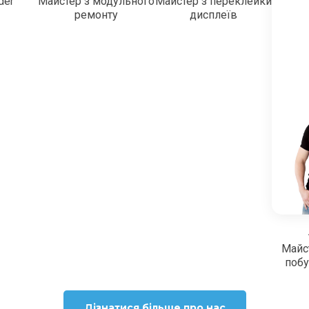
der
Майстер з модульного
Майстер з переклейки
ремонту
дисплеїв
Майс
побу
Дізнатися більше про нас