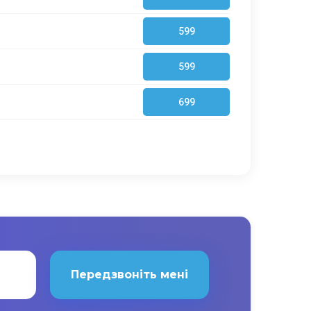
599
599
699
Передзвоніть мені