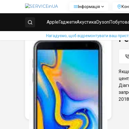
Інформація
Кон
Головна
Ремонт телефонів Samsung
Ремонт Sam
Apple
Гаджети
Акустика
Dyson
Побутова
Нагадуємо, щоб відремонтувати ваш пристрі
Ре
Якщо
цент
Діаг
запр
2018