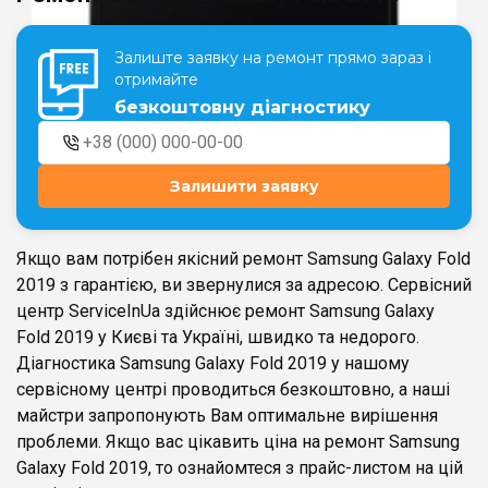
Залиште заявку на ремонт прямо зараз і
Театральна
Позняки
отримайте
м. Київ, вул. Хрещатик 44-A
м. Київ, вул. Анни Ахматової, 30
безкоштовну діагностику
Оболонь
Палац "Україна"
м. Київ, ТЦ LAKE PLAZA, вул. Героїв
м. Київ, вул. Казимира Малевича,
полку “Азов”, 12
87
Залишити заявку
Дарниця
м. Київ, Комфорт Таун, вул.
Березнева, 16, корпус 3
Якщо вам потрібен якісний ремонт Samsung Galaxy Fold
2019 з гарантією, ви звернулися за адресою. Сервісний
центр ServiceInUa здійснює ремонт Samsung Galaxy
Fold 2019 у Києві та Україні, швидко та недорого.
Діагностика Samsung Galaxy Fold 2019 у нашому
RU
UK
сервісному центрі проводиться безкоштовно, а наші
майстри запропонують Вам оптимальне вирішення
проблеми. Якщо вас цікавить ціна на ремонт Samsung
Galaxy Fold 2019, то ознайомтеся з прайс-листом на цій