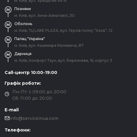
м. Київ, вул. Хрещатик 44-A
Позняки
м. Київ, вул. Анни Ахматової, 30
Оболонь
м. Київ, ТЦ LAKE PLAZA, вул. Героїв полку “Азов”, 12
Палац "Україна"
м. Київ, вул. Казимира Малевича, 87
Дарниця
м. Київ, Комфорт Таун, вул. Березнева, 16, корпус 3
Call-центр 10:00-19:00
Графік роботи:
Пн-Пт: с 09:00 до 20:00
Сб: 11:00 до 20:00
E-mail
info@serviceinua.com
Телефони: