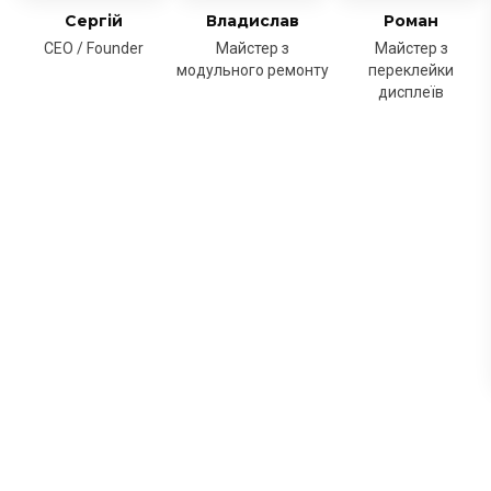
Сергій
Владислав
Роман
CEO / Founder
Майстер з
Майстер з
модульного ремонту
переклейки
дисплеїв