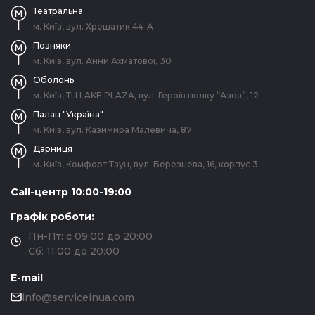
Театральна
м. Київ, вул. Хрещатик 44-A
Позняки
м. Київ, вул. Анни Ахматової, 30
Оболонь
м. Київ, ТЦ LAKE PLAZA, вул. Героїв полку “Азов”, 12
Палац "Україна"
м. Київ, вул. Казимира Малевича, 87
Дарниця
м. Київ, Комфорт Таун, вул. Березнева, 16, корпус 3
Call-центр 10:00-19:00
Графік роботи:
Пн-Пт: с 09:00 до 20:00
Сб: 11:00 до 20:00
E-mail
info@serviceinua.com