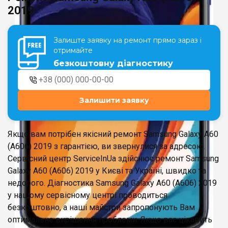
2019
Театральна
Позняки
Залиште заявку на ремонт прямо зараз і
м. Київ, вул. Хрещатик 44-A
м. Київ, вул. Анни Ахматової, 30
отримайте
Оболонь
безкоштовну діагностику
Палац "Україна"
м. Київ, ТЦ LAKE PLAZA, вул. Героїв
м. Київ, вул. Казимира Малевича,
полку “Азов”, 12
87
Дарниця
Залишити заявку
м. Київ, Комфорт Таун, вул.
Березнева, 16, корпус 3
Якщо вам потрібен якісний ремонт Samsung Galaxy A60
(A606) 2019 з гарантією, ви звернулися за адресою.
Сервісний центр ServiceInUa здійснює ремонт Samsung
Galaxy A60 (A606) 2019 у Києві та Україні, швидко та
RU
UK
недорого. Діагностика Samsung Galaxy A60 (A606) 2019
у нашому сервісному центрі проводиться
безкоштовно, а наші майстри запропонують Вам
оптимальне вирішення проблеми. Якщо вас цікавить