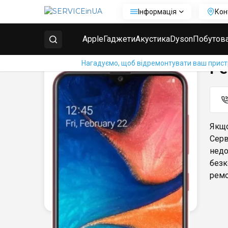
Інформація
Кон
Головна
Ремонт телефонів Samsung
Ремонт Sam
Apple
Гаджети
Акустика
Dyson
Побутова
Нагадуємо, щоб відремонтувати ваш пристрі
Ре
Якщо
Серв
недо
безк
ремо