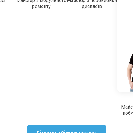
der
Майстер з модульного
Майстер з переклейки
ремонту
дисплеїв
Майс
побу
Дізнатися більше про нас