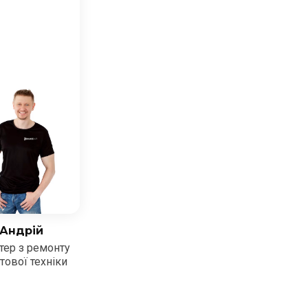
Андрій
тер з ремонту
тової техніки