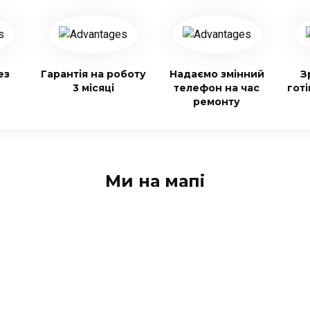
ез
Гарантія на роботу
Надаємо змінний
З
3 місяці
телефон на час
гот
ремонту
Ми на мапі