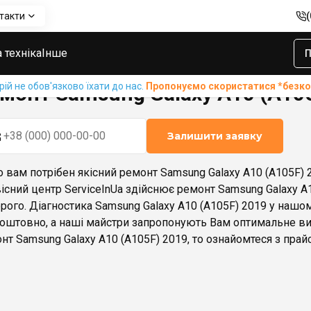
такти
sung Galaxy A10 (A105F) 2019
 техніка
Інше
П
й не обов'язково їхати до нас.
Пропонуємо скористатися *без
монт Samsung Galaxy A10 (A10
Залишити заявку
 вам потрібен якісний ремонт Samsung Galaxy A10 (A105F) 2
існий центр ServiceInUa здійснює ремонт Samsung Galaxy A10
рого. Діагностика Samsung Galaxy A10 (A105F) 2019 у нашо
оштовно, а наші майстри запропонують Вам оптимальне ви
нт Samsung Galaxy A10 (A105F) 2019, то ознайомтеся з прайс