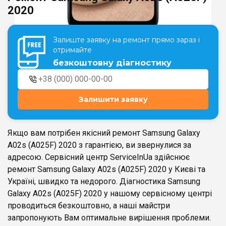
2020
Театральна
Позняки
Залиште заявку на ремонт прямо зараз і
м. Київ, вул. Хрещатик 44-A
м. Київ, вул. Анни Ахматової, 30
отримайте
Оболонь
безкоштовну діагностику
Палац "Україна"
м. Київ, ТЦ LAKE PLAZA, вул. Героїв
м. Київ, вул. Казимира Малевича,
полку “Азов”, 12
87
Дарниця
Залишити заявку
м. Київ, Комфорт Таун, вул.
Березнева, 16, корпус 3
Якщо вам потрібен якісний ремонт Samsung Galaxy
A02s (A025F) 2020 з гарантією, ви звернулися за
адресою. Сервісний центр ServiceInUa здійснює
ремонт Samsung Galaxy A02s (A025F) 2020 у Києві та
RU
UK
Україні, швидко та недорого. Діагностика Samsung
Galaxy A02s (A025F) 2020 у нашому сервісному центрі
проводиться безкоштовно, а наші майстри
запропонують Вам оптимальне вирішення проблеми.