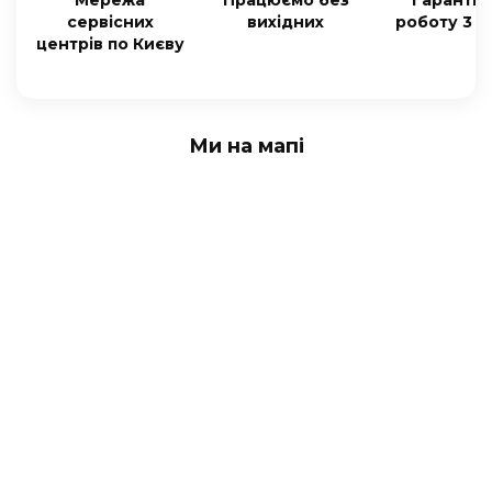
сервісних
вихідних
роботу 3 м
центрів по Києву
Ми на мапі