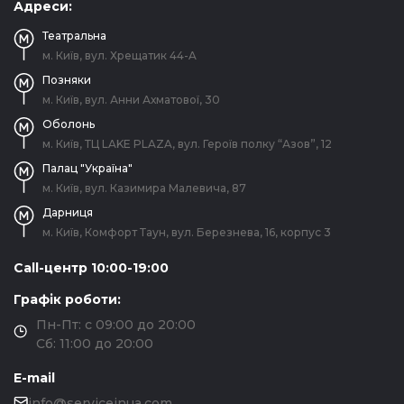
Адреси:
Театральна
м. Київ, вул. Хрещатик 44-A
Позняки
м. Київ, вул. Анни Ахматової, 30
Оболонь
м. Київ, ТЦ LAKE PLAZA, вул. Героїв полку “Азов”, 12
Палац "Україна"
м. Київ, вул. Казимира Малевича, 87
Дарниця
м. Київ, Комфорт Таун, вул. Березнева, 16, корпус 3
Call-центр 10:00-19:00
Графік роботи:
Пн-Пт: с 09:00 до 20:00
Сб: 11:00 до 20:00
E-mail
info@serviceinua.com