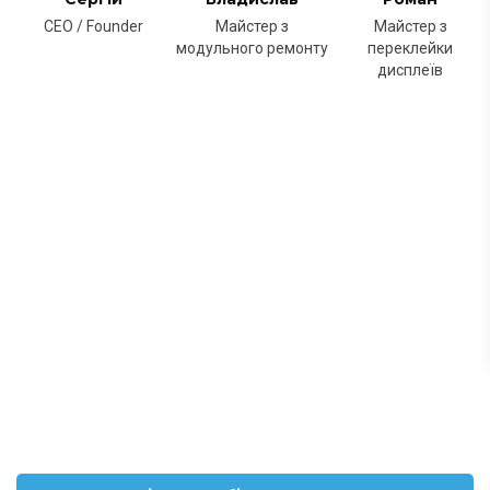
CEO / Founder
Майстер з
Майстер з
модульного ремонту
переклейки
дисплеїв