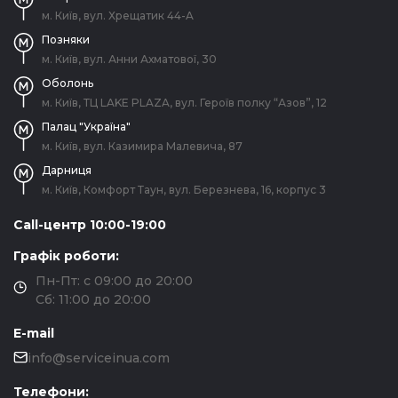
м. Київ, вул. Хрещатик 44-A
Позняки
м. Київ, вул. Анни Ахматової, 30
Оболонь
м. Київ, ТЦ LAKE PLAZA, вул. Героїв полку “Азов”, 12
Палац "Україна"
м. Київ, вул. Казимира Малевича, 87
Дарниця
м. Київ, Комфорт Таун, вул. Березнева, 16, корпус 3
Call-центр 10:00-19:00
Графік роботи:
Пн-Пт: с 09:00 до 20:00
Сб: 11:00 до 20:00
E-mail
info@serviceinua.com
Телефони: