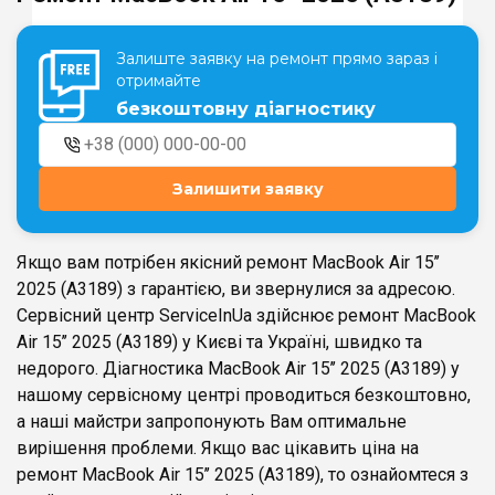
Залиште заявку на ремонт прямо зараз і
Театральна
Позняки
отримайте
м. Київ, вул. Хрещатик 44-A
м. Київ, вул. Анни Ахматової, 30
безкоштовну діагностику
Оболонь
Палац "Україна"
м. Київ, ТЦ LAKE PLAZA, вул. Героїв
м. Київ, вул. Казимира Малевича,
полку “Азов”, 12
87
Залишити заявку
Дарниця
м. Київ, Комфорт Таун, вул.
Березнева, 16, корпус 3
Якщо вам потрібен якісний ремонт MacBook Air 15’’
2025 (A3189) з гарантією, ви звернулися за адресою.
Сервісний центр ServiceInUa здійснює ремонт MacBook
Air 15’’ 2025 (A3189) у Києві та Україні, швидко та
недорого. Діагностика MacBook Air 15’’ 2025 (A3189) у
RU
UK
нашому сервісному центрі проводиться безкоштовно,
а наші майстри запропонують Вам оптимальне
вирішення проблеми. Якщо вас цікавить ціна на
ремонт MacBook Air 15’’ 2025 (A3189), то ознайомтеся з