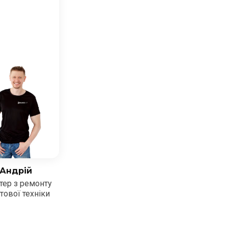
Андрій
тер з ремонту
тової техніки