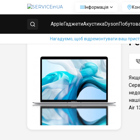
Інформація
Кон
Головна
Ремонт Macbook Air
Ремонт MacBook Ai
Apple
Гаджети
Акустика
Dyson
Побутова
Нагадуємо, щоб відремонтувати ваш пристрі
Ре
Якщо
Серв
недо
наші
Air 