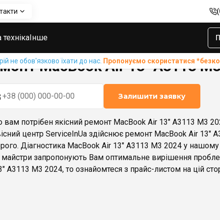
такти
r 13" А3113 M3 2024
 техніка
Інше
П
й не обов'язково їхати до нас.
Пропонуємо скористатися *без
монт MacBook Air 13" А3113 M3
Залишити заявку
 вам потрібен якісний ремонт MacBook Air 13" А3113 M3 202
існий центр ServiceInUa здійснює ремонт MacBook Air 13" А3
рого. Діагностика MacBook Air 13" А3113 M3 2024 у нашому
 майстри запропонують Вам оптимальне вирішення проблем
13" А3113 M3 2024, то ознайомтеся з прайс-листом на цій стор