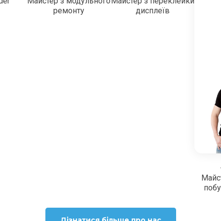
der
Майстер з модульного
Майстер з переклейки
ремонту
дисплеїв
Майс
побу
Дізнатися більше про нас