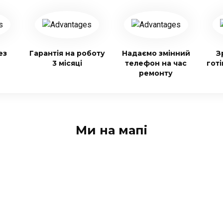
ез
Гарантія на роботу
Надаємо змінний
З
3 місяці
телефон на час
гот
ремонту
Ми на мапі