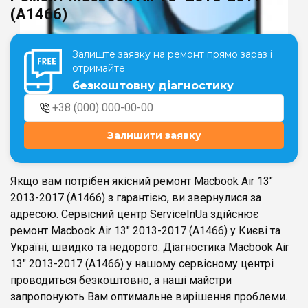
(A1466)
Театральна
Позняки
Залиште заявку на ремонт прямо зараз і
м. Київ, вул. Хрещатик 44-A
м. Київ, вул. Анни Ахматової, 30
отримайте
Оболонь
безкоштовну діагностику
Палац "Україна"
м. Київ, ТЦ LAKE PLAZA, вул. Героїв
м. Київ, вул. Казимира Малевича,
полку “Азов”, 12
87
Дарниця
Залишити заявку
м. Київ, Комфорт Таун, вул.
Березнева, 16, корпус 3
Якщо вам потрібен якісний ремонт Macbook Air 13″
2013-2017 (A1466) з гарантією, ви звернулися за
адресою. Сервісний центр ServiceInUa здійснює
ремонт Macbook Air 13″ 2013-2017 (A1466) у Києві та
RU
UK
Україні, швидко та недорого. Діагностика Macbook Air
13″ 2013-2017 (A1466) у нашому сервісному центрі
проводиться безкоштовно, а наші майстри
запропонують Вам оптимальне вирішення проблеми.