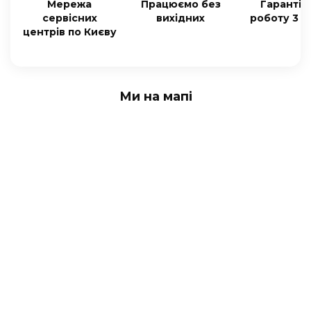
Мережа
Працюємо без
Гарантія
сервісних
вихідних
роботу 3 м
центрів по Києву
Ми на мапі