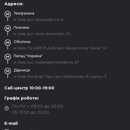
Адреси:
Театральна
м. Київ, вул. Хрещатик 44-A
Позняки
м. Київ, вул. Анни Ахматової, 30
Оболонь
м. Київ, ТЦ LAKE PLAZA, вул. Героїв полку “Азов”, 12
Палац "Україна"
м. Київ, вул. Казимира Малевича, 87
Дарниця
м. Київ, Комфорт Таун, вул. Березнева, 16, корпус 3
Call-центр 10:00-19:00
Графік роботи:
Пн-Пт: с 09:00 до 20:00
Сб: 11:00 до 20:00
E-mail