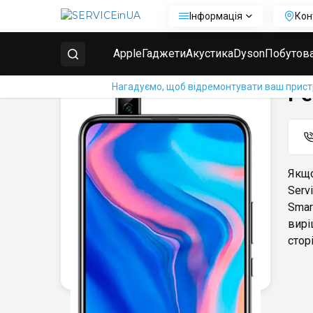
Інформація
Кон
Головна
Ремонт телефонів Huawei
Ремонт Huawe
Apple
Гаджети
Акустика
Dyson
Побутова
Нагадуємо, щоб відремонтувати ваш пристрі
Ре
Якщо
Serv
Smar
вирі
сторі