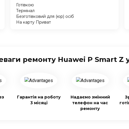
Готівкою
Термінал
Безготівковий для (юр) осіб
На карту Приват
еваги ремонту Huawei P Smart Z у
ез
Гарантія на роботу
Надаємо змінний
З
3 місяці
телефон на час
гот
ремонту