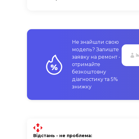
Не знайшли свою
модель? Залиште
заявку на ремонт -
отримайте
безкоштовну
діагностику та 5%
знижку
Відстань - не проблема: