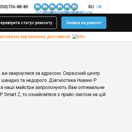
(050)736-88-80
RU
UK
еревірити статус ремонту
Заявка на ремонт
коштовною
кур'єрською доставкою.
, ви звернулися за адресою. Сервісний центр
і, швидко та недорого. Діагностика Huawei P
, а наші майстри запропонують Вам оптимальне
 Smart Z, то ознайомтеся з прайс-листом на цій