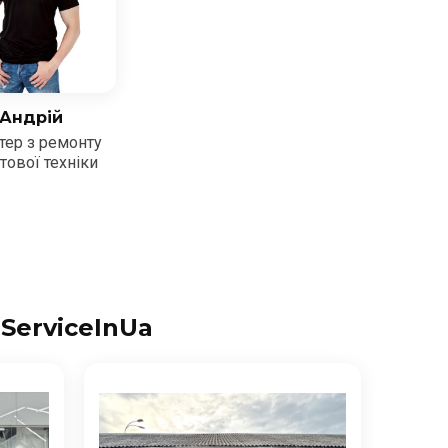
Андрій
тер з ремонту
тової техніки
 ServiceInUa