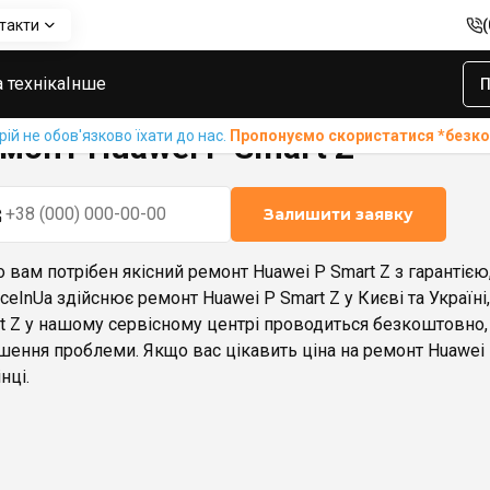
такти
i P Smart Z
 техніка
Інше
П
й не обов'язково їхати до нас.
Пропонуємо скористатися *без
монт Huawei P Smart Z
Залишити заявку
 вам потрібен якісний ремонт Huawei P Smart Z з гарантією
iceInUa здійснює ремонт Huawei P Smart Z у Києві та Україн
t Z у нашому сервісному центрі проводиться безкоштовно
шення проблеми. Якщо вас цікавить ціна на ремонт Huawei P
нці.