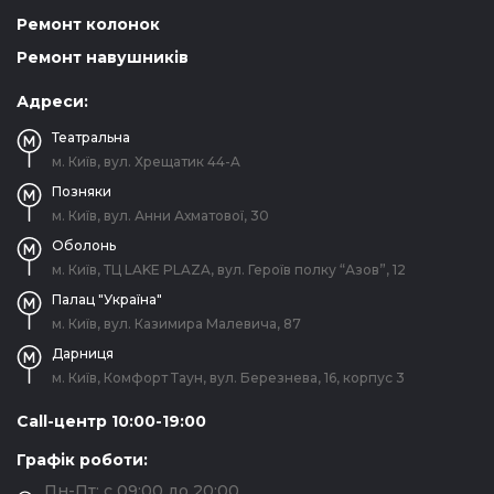
Ремонт колонок
Ремонт навушників
Адреси:
Театральна
м. Київ, вул. Хрещатик 44-A
Позняки
м. Київ, вул. Анни Ахматової, 30
Оболонь
м. Київ, ТЦ LAKE PLAZA, вул. Героїв полку “Азов”, 12
Палац "Україна"
м. Київ, вул. Казимира Малевича, 87
Дарниця
м. Київ, Комфорт Таун, вул. Березнева, 16, корпус 3
Call-центр 10:00-19:00
Графік роботи:
Пн-Пт: с 09:00 до 20:00