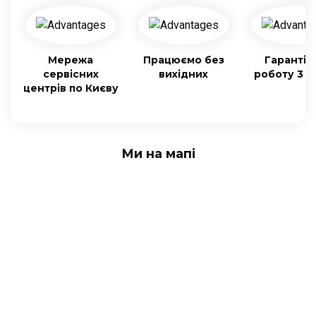
Мережа
Працюємо без
Гарантія
сервісних
вихідних
роботу 3 м
центрів по Києву
Ми на мапі