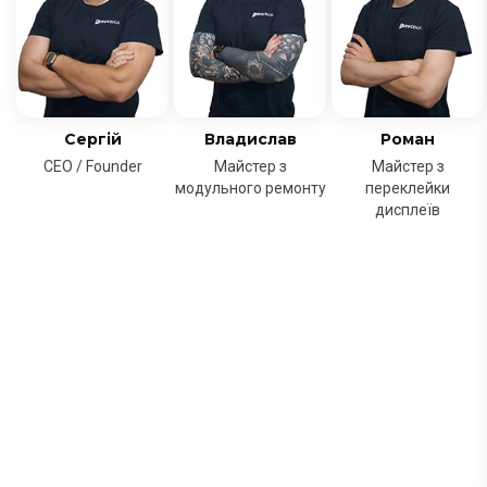
Сергій
Владислав
Роман
CEO / Founder
Майстер з
Майстер з
модульного ремонту
переклейки
дисплеїв