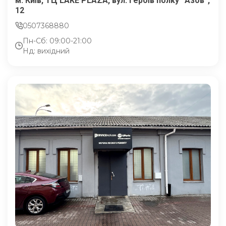
м. Київ, ТЦ LAKE PLAZA, вул. Героїв полку “Азов”,
12
0507368880
Пн-Сб: 09:00-21:00
Нд: вихідний