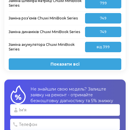
Заміна шлейфа матриці Chuwi MiniBook
799
Series
Заміна роз’ємів Chuwi MiniBook Series
749
Заміна динаміків Chuwi MiniBook Series
749
Заміна акумулятора Chuwi MiniBook
від 399
Series
Показати всі
Не знайшли свою модель? Залиште
заявку на ремонт - отримайте
безкоштовну діагностику та 5% знижку