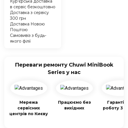
Кур'єрська доставка
в сервіс безкоштовно
Доставка з сервісу
300 грн
Доставка Новою
Поштою
Самовивіз з будь-
якого філії
Переваги ремонту Chuwi MiniBook
Series у нас
Мережа
Працюємо без
Гарантія
сервісних
вихідних
роботу 3 м
центрів по Києву