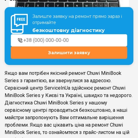
Залиште заявку на ремонт прямо зараз і
Театральна
Позняки
отримайте
м. Київ, вул. Хрещатик 44-A
м. Київ, вул. Анни Ахматової, 30
безкоштовну діагностику
Оболонь
Палац "Україна"
м. Київ, ТЦ LAKE PLAZA, вул. Героїв
м. Київ, вул. Казимира Малевича,
полку “Азов”, 12
87
Залишити заявку
Дарниця
м. Київ, Комфорт Таун, вул.
Березнева, 16, корпус 3
Якщо вам потрібен якісний ремонт Chuwi MiniBook
Series з гарантією, ви звернулися за адресою.
Сервісний центр ServiceInUa здійснює ремонт Chuwi
MiniBook Series у Києві та Україні, швидко та недорого.
Діагностика Chuwi MiniBook Series у нашому
RU
UK
сервісному центрі проводиться безкоштовно, а наші
майстри запропонують Вам оптимальне вирішення
проблеми. Якщо вас цікавить ціна на ремонт Chuwi
MiniBook Series, то ознайомтеся з прайс-листом на цій