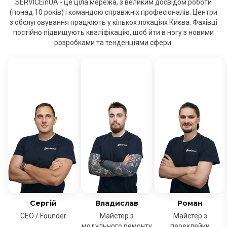
SERVICEinUA - це ціла мережа, з великим досвідом роботи
(понад 10 років) і командою справжніх професіоналів. Центри
з обслуговування працюють у кількох локаціях Києва. Фахівці
постійно підвищують кваліфікацію, щоб йти в ногу з новими
розробками та тенденціями сфери.
Сергій
Владислав
Роман
CEO / Founder
Майстер з
Майстер з
модульного ремонту
переклейки