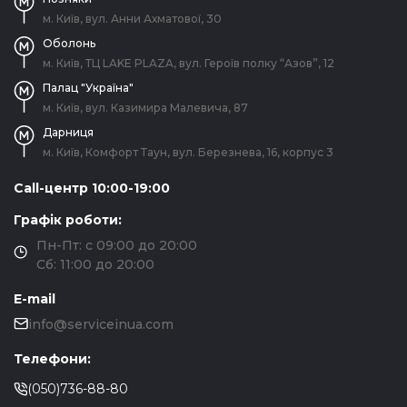
м. Київ, вул. Анни Ахматової, 30
Оболонь
м. Київ, ТЦ LAKE PLAZA, вул. Героїв полку “Азов”, 12
Палац "Україна"
м. Київ, вул. Казимира Малевича, 87
Дарниця
м. Київ, Комфорт Таун, вул. Березнева, 16, корпус 3
Call-центр 10:00-19:00
Графік роботи:
Пн-Пт: с 09:00 до 20:00
Сб: 11:00 до 20:00
E-mail
info@serviceinua.com
Телефони:
(050)736-88-80