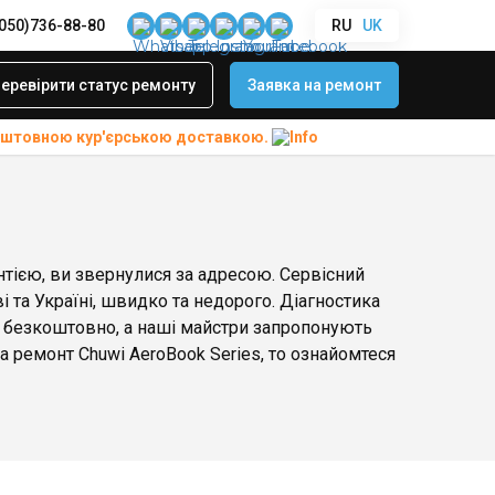
(050)736-88-80
RU
UK
еревірити статус ремонту
Заявка на ремонт
коштовною
кур'єрською доставкою.
нтією, ви звернулися за адресою. Сервісний
і та Україні, швидко та недорого. Діагностика
я безкоштовно, а наші майстри запропонують
 ремонт Chuwi AeroBook Series, то ознайомтеся