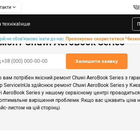
такти
eries
 техніка
Інше
П
й не обов'язково їхати до нас.
Пропонуємо скористатися *без
монт Chuwi AeroBook Series
Залишити заявку
 вам потрібен якісний ремонт Chuwi AeroBook Series з гара
р ServiceInUa здійснює ремонт Chuwi AeroBook Series у Києв
i AeroBook Series у нашому сервісному центрі проводитьс
оптимальне вирішення проблеми. Якщо вас цікавить ціна на
айс-листом на цій сторінці.