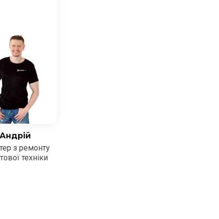
Андрій
тер з ремонту
тової техніки