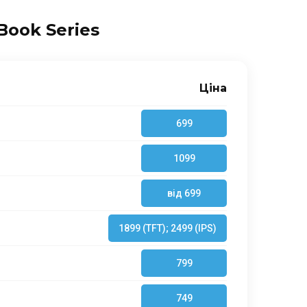
ook Series
Ціна
699
1099
від 699
1899 (TFT); 2499 (IPS)
799
749