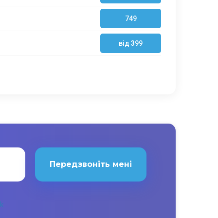
749
від 399
Передзвоніть мені