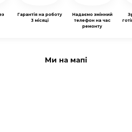
ез
Гарантія на роботу
Надаємо змінний
З
3 місяці
телефон на час
гот
ремонту
Ми на мапі