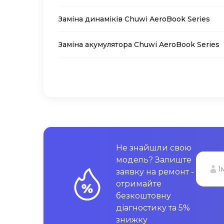
Заміна динаміків Chuwi AeroBook Series
Заміна акумулятора Chuwi AeroBook Series
Не знайшли свою
модель? Залиште
заявку на ремонт -
отримайте
безкоштовну
діагностику та 5%
знижку