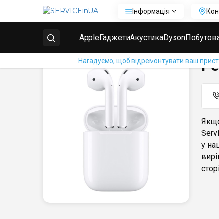
Інформація
Кон
Головна
Ремонт навушників Apple AirPods
Ремон
Apple
Гаджети
Акустика
Dyson
Побутова
Нагадуємо, щоб відремонтувати ваш пристрі
Ре
Якщо
Serv
у на
вирі
сторі