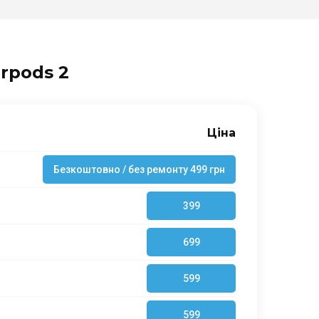
rpods 2
Ціна
Безкоштовно / без ремонту 499 грн
399
699
599
599