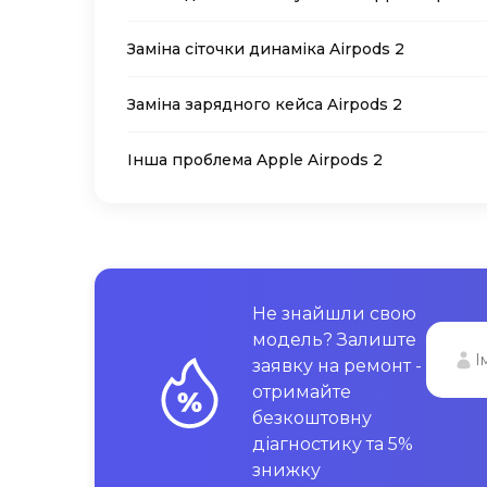
Заміна сіточки динаміка Airpods 2
Заміна зарядного кейса Airpods 2
Інша проблема Apple Airpods 2
Не знайшли свою
модель? Залиште
заявку на ремонт -
отримайте
безкоштовну
діагностику та 5%
знижку