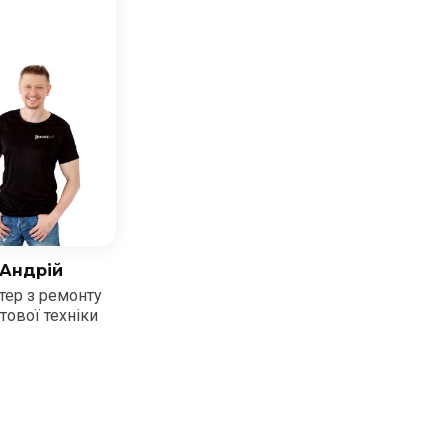
Андрій
тер з ремонту
тової техніки