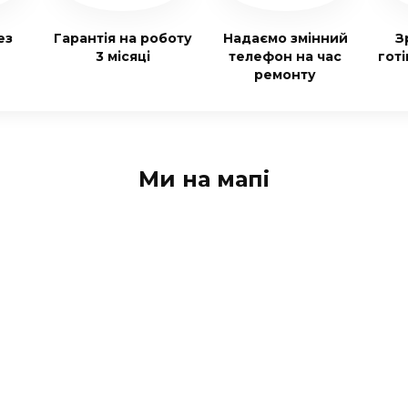
ез
Гарантія на роботу
Надаємо змінний
З
3 місяці
телефон на час
гот
ремонту
Ми на мапі