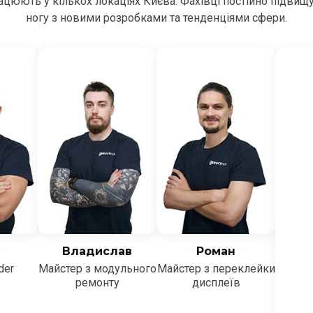
цюють у кількох локаціях Києва. Фахівці постійно підвищ
ногу з новими розробками та тенденціями сфери.
Владислав
Роман
der
Майстер з модульного
Майстер з переклейки
ремонту
дисплеїв