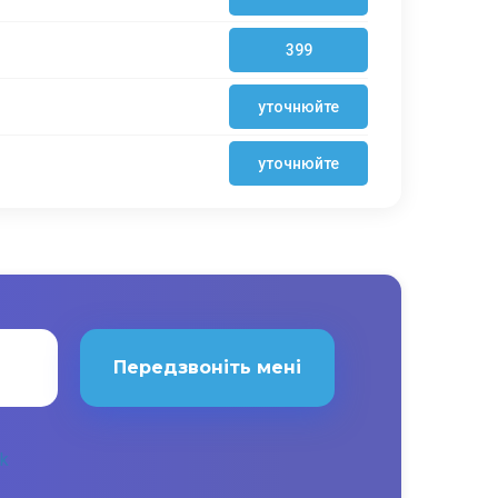
399
уточнюйте
уточнюйте
Передзвоніть мені