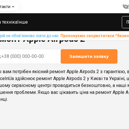
такти
т Apple Airpods 2
 техніка
Інше
П
й не обов'язково їхати до нас.
Пропонуємо скористатися *без
монт Apple Airpods 2
Залишити заявку
 вам потрібен якісний ремонт Apple Airpods 2 з гарантією,
iceInUa здійснює ремонт Apple Airpods 2 у Києві та Україні,
шому сервісному центрі проводиться безкоштовно, а наші
шення проблеми. Якщо вас цікавить ціна на ремонт Apple Ai
нці.