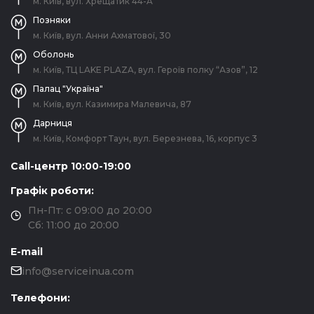
м. Київ, вул. Хрещатик 44-A
Позняки
м. Київ, вул. Анни Ахматової, 30
Оболонь
м. Київ, ТЦ LAKE PLAZA, вул. Героїв полку “Азов”, 12
Палац "Україна"
м. Київ, вул. Казимира Малевича, 87
Дарниця
м. Київ, Комфорт Таун, вул. Березнева, 16, корпус 3
Call-центр 10:00-19:00
Графік роботи:
Пн-Пт: с 09:00 до 20:00
Сб: 11:00 до 20:00
E-mail
info@serviceinua.com
Телефони: