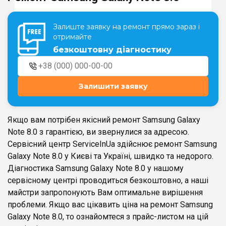
Залиште заявку на ремонт прямо зараз і
Театральна
Позняки
отримайте
м. Київ, вул. Хрещатик 44-A
м. Київ, вул. Анни Ахматової, 30
безкоштовну діагностику
Оболонь
Палац "Україна"
м. Київ, ТЦ LAKE PLAZA, вул. Героїв
м. Київ, вул. Казимира Малевича,
полку “Азов”, 12
87
Залишити заявку
Дарниця
м. Київ, Комфорт Таун, вул.
Березнева, 16, корпус 3
Якщо вам потрібен якісний ремонт Samsung Galaxy
Note 8.0 з гарантією, ви звернулися за адресою.
Сервісний центр ServiceInUa здійснює ремонт Samsung
Galaxy Note 8.0 у Києві та Україні, швидко та недорого.
Діагностика Samsung Galaxy Note 8.0 у нашому
RU
UK
сервісному центрі проводиться безкоштовно, а наші
майстри запропонують Вам оптимальне вирішення
проблеми. Якщо вас цікавить ціна на ремонт Samsung
Galaxy Note 8.0, то ознайомтеся з прайс-листом на цій