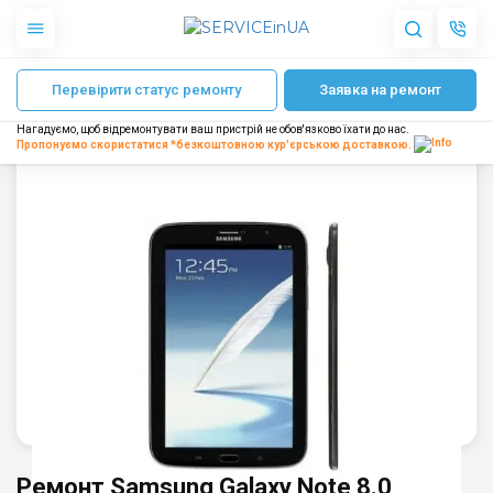
Головна
Ремонт планшетів Samsung
Ремонт Samsung Galaxy Note 8.0
Перевірити статус ремонту
Заявка на ремонт
Apple
Гаджети
Нагадуємо, щоб відремонтувати ваш пристрій не обов'язково їхати до нас.
Акустика
Пропонуємо скористатися *безкоштовною
кур'єрською доставкою.
Dyson
Побутова техніка
Інше
Про нас
Доставка і оплата
Відгуки
Блог
Партнерам
Інтернет-магазин
Запчастини для смартфонів
Ремонт Samsung Galaxy Note 8.0