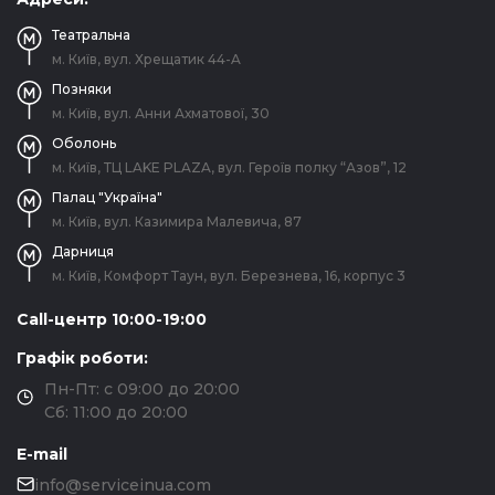
Театральна
м. Київ, вул. Хрещатик 44-A
Позняки
м. Київ, вул. Анни Ахматової, 30
Оболонь
м. Київ, ТЦ LAKE PLAZA, вул. Героїв полку “Азов”, 12
Палац "Україна"
м. Київ, вул. Казимира Малевича, 87
Дарниця
м. Київ, Комфорт Таун, вул. Березнева, 16, корпус 3
Call-центр 10:00-19:00
Графік роботи:
Пн-Пт: с 09:00 до 20:00
Сб: 11:00 до 20:00
E-mail
info@serviceinua.com