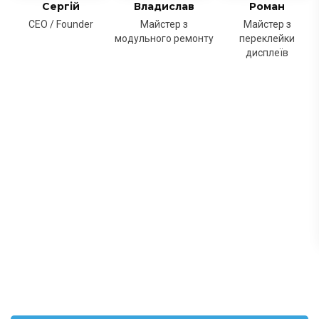
Сергій
Владислав
Роман
CEO / Founder
Майстер з
Майстер з
модульного ремонту
переклейки
дисплеїв