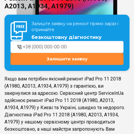
A2013, A1934, A1979)
Театральна
Позняки
Залиште заявку на ремонт прямо зараз і
м. Київ, вул. Хрещатик 44-A
м. Київ, вул. Анни Ахматової, 30
отримайте
Оболонь
безкоштовну діагностику
Палац "Україна"
м. Київ, ТЦ LAKE PLAZA, вул. Героїв
м. Київ, вул. Казимира Малевича,
полку “Азов”, 12
87
Дарниця
Залишити заявку
м. Київ, Комфорт Таун, вул.
Березнева, 16, корпус 3
Якщо вам потрібен якісний ремонт iPad Pro 11 2018
(A1980, A2013, A1934, A1979) з гарантією, ви
звернулися за адресою. Сервісний центр ServiceInUa
здійснює ремонт iPad Pro 11 2018 (A1980, A2013,
RU
UK
A1934, A1979) у Києві та Україні, швидко та недорого.
Діагностика iPad Pro 11 2018 (A1980, A2013, A1934,
A1979) у нашому сервісному центрі проводиться
безкоштовно, а наші майстри запропонують Вам