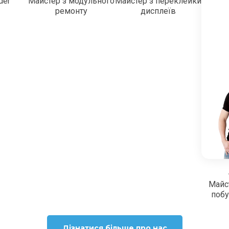
der
Майстер з модульного
Майстер з переклейки
ремонту
дисплеїв
Майс
побу
Дізнатися більше про нас