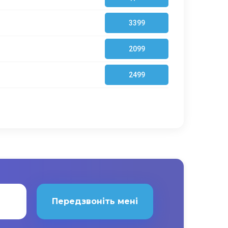
3399
2099
2499
Передзвоніть мені