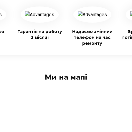
ез
Гарантія на роботу
Надаємо змінний
З
3 місяці
телефон на час
гот
ремонту
Ми на мапі