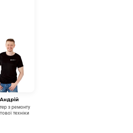
Андрій
тер з ремонту
тової техніки