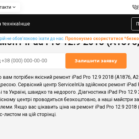
такти
(A1876, A2014, A1895, A1983)
 техніка
Інше
П
й не обов'язково їхати до нас.
Пропонуємо скористатися *без
монт iPad Pro 12.9 2018 (A1876
Залишити заявку
 вам потрібен якісний ремонт iPad Pro 12.9 2018 (A1876, A2
дресою. Сервісний центр ServiceInUa здійснює ремонт iPad P
і та Україні, швидко та недорого. Діагностика iPad Pro 12.9
існому центрі проводиться безкоштовно, а наші майстри 
леми. Якщо вас цікавить ціна на ремонт iPad Pro 12.9 2018 
с-листом на цій сторінці.