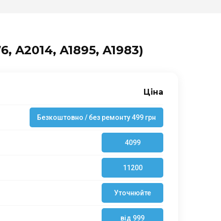
, A2014, A1895, A1983)
Ціна
Безкоштовно / без ремонту 499 грн
4099
11200
Уточнюйте
від 999