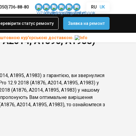
(050)736-88-80
RU
UK
еревірити статус ремонту
Заявка на ремонт
коштовною
кур'єрською доставкою.
, A2014, A1895, A1983)
014, A1895, A1983) з гарантією, ви звернулися
ro 12.9 2018 (A1876, A2014, A1895, A1983) у
 2018 (A1876, A2014, A1895, A1983) у нашому
запропонують Вам оптимальне вирішення
(A1876, A2014, A1895, A1983), то ознайомтеся з