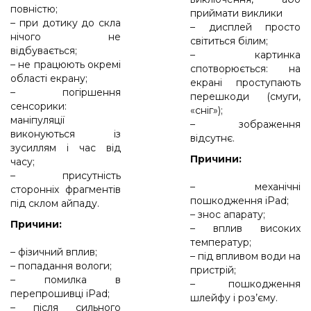
повністю;
приймати виклики
– при дотику до скла
– дисплей просто
нічого не
світиться білим;
відбувається;
– картинка
– не працюють окремі
спотворюється: на
області екрану;
екрані проступають
– погіршення
перешкоди (смуги,
сенсорики:
«сніг»);
маніпуляції
– зображення
виконуються із
відсутнє.
зусиллям і час від
Причини:
часу;
– присутність
– механічні
сторонніх фрагментів
пошкодження iPad;
під склом айпаду.
– знос апарату;
Причини:
– вплив високих
температур;
– фізичний вплив;
– під впливом води на
– попадання вологи;
пристрій;
– помилка в
– пошкодження
перепрошивці iPad;
шлейфу і роз’єму.
– після сильного