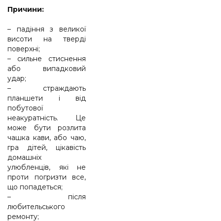
Причини:
– падіння з великої
висоти на тверді
поверхні;
– сильне стиснення
або випадковий
удар;
– страждають
планшети і від
побутової
неакуратність. Це
може бути розлита
чашка кави, або чаю,
гра дітей, цікавість
домашніх
улюбленців, які не
проти погризти все,
що попадеться;
– після
любительського
ремонту;