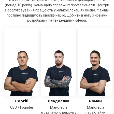
SERVICEinUA - це ціла мережа, з великим досвідом роботи
(понад 10 років) і командою справжніх професіоналів. Центри
з обслуговування працюють у кількох локаціях Києва. Фахівці
постійно підвищують кваліфікацію, щоб йти в ногу з новими
розробками та тенденціями сфери.
Сергій
Владислав
Роман
CEO / Founder
Майстер з
Майстер з
модульного ремонту
переклейки