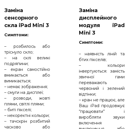
Заміна
Заміна
сенсорного
дисплейного
скла iPad Mini 3
модуля iPad
Mini 3
Cимптоми:
Cимптоми:
– розбилось або
тріснуло скло;
– наявність ліній та
– на склі великі
бтих пікселів;
подряпини;
– кольори
– екран самостійно
інвертуються: замість
вмикається або
звичної гами
вимикається;
переважають
– немає зображення;
червоний і зелений
– смуги на дисплеї;
відтінки;
– розводи, жовті
– кран не працює, але
плями, світлі плями;
Ваш iPad продовжує
– биті пікселі;
“працювати” і
– некоректні кольори;
виробляти звуки
– тачскрін розбитий
включення
часково або
виключення, або