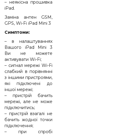
– неякісна прошивка
iPad.
Заміна антен GSM,
GPS, Wi-Fi iPad Mini 3
Симптоми:
– в налаштуваннях
Вашого iPad Mini 3
Ви не можете
активувати Wi-Fi;
– сигнал мережі Wi-Fi
слабкий в порівнянні
з іншими пристроями,
які підключені до
іншої мережі;
– пристрій бачить
мережі, але не може
підключитись;
– пристрій взагалі не
бачить жодної точки
підключення;
– при спробі