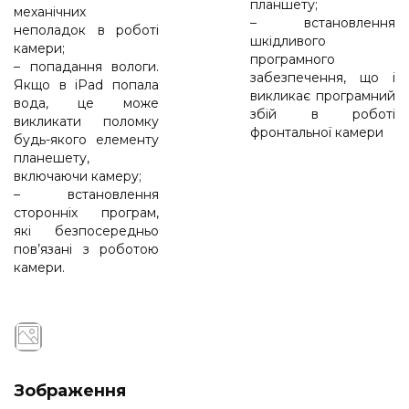
планшету;
механічних
– встановлення
неполадок в роботі
шкідливого
камери;
програмного
– попадання вологи.
забезпечення, що і
Якщо в iPad попала
викликає програмний
вода, це може
збій в роботі
викликати поломку
фронтальної камери
будь-якого елементу
планешету,
включаючи камеру;
– встановлення
сторонніх програм,
які безпосередньо
пов’язані з роботою
камери.
Зображення