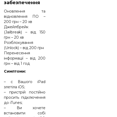
забезпечення
Оновлення та
відновлення ПО –
200 грн – 20 хв
Джейлбрейк
(Jailbreak) – від 150
грн – 20 хв
Розблокування
(Unlock) – від 200 грн
Перенесення
інформації – від 200
грн – від 1 год
Cимптоми:
– с Вашого iPad
злетіла iOS;
– пристрій постійно
просить підключення
до iTunes;
– Ви хочете
встановити собі