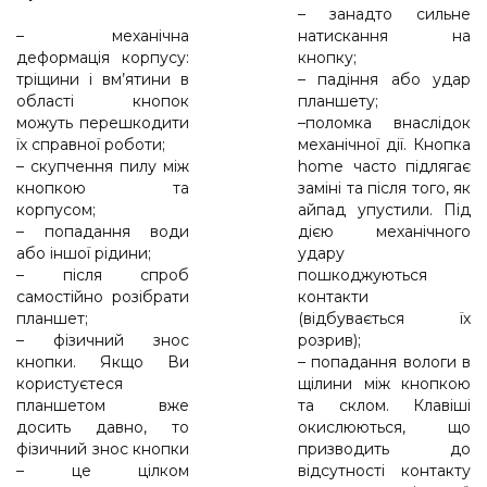
– занадто сильне
– механічна
натискання на
деформація корпусу:
кнопку;
тріщини і вм’ятини в
– падіння або удар
області кнопок
планшету;
можуть перешкодити
–поломка внаслідок
їх справної роботи;
механічної дії. Кнопка
– скупчення пилу між
home часто підлягає
кнопкою та
заміні та після того, як
корпусом;
айпад упустили. Під
– попадання води
дією механічного
або іншої рідини;
удару
– після спроб
пошкоджуються
самостійно розібрати
контакти
планшет;
(відбувається їх
– фізичний знос
розрив);
кнопки. Якщо Ви
– попадання вологи в
користуєтеся
щілини між кнопкою
планшетом вже
та склом. Клавіші
досить давно, то
окислюються, що
фізичний знос кнопки
призводить до
– це цілком
відсутності контакту