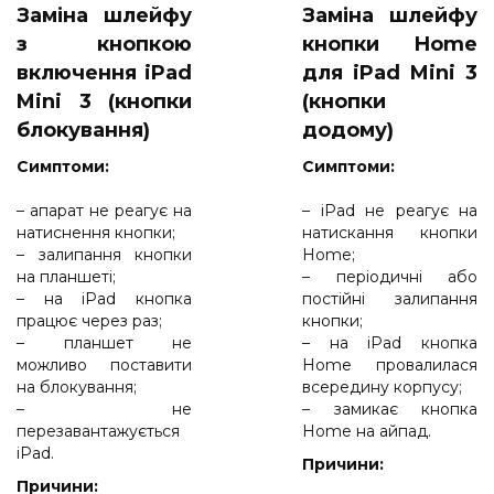
Заміна шлейфу
Заміна шлейфу
з кнопкою
кнопки Home
включення iPad
для iPad Mini 3
Mini 3 (кнопки
(кнопки
блокування)
додому)
Cимптоми:
Cимптоми:
– апарат не реагує на
– iPad не реагує на
натиснення кнопки;
натискання кнопки
– залипання кнопки
Home;
на планшеті;
– періодичні або
– на iPad кнопка
постійні залипання
працює через раз;
кнопки;
– планшет не
– на iPad кнопка
можливо поставити
Home провалилася
на блокування;
всередину корпусу;
– не
– замикає кнопка
перезавантажується
Home на айпад.
iPad.
Причини:
Причини: