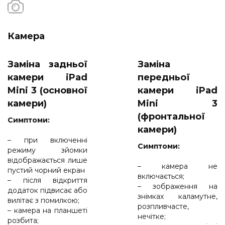
Камера
Заміна задньої
Заміна
камери iPad
передньої
Mini 3 (основної
камери iPad
камери)
Mini 3
(фронтальної
Cимптоми:
камери)
– при включенні
Cимптоми:
режиму зйомки
відображається лише
– камера не
пустий чорний екран
включається;
– після відкриття
– зображення на
додаток підвисає або
знімках каламутне,
вилітає з помилкою;
розпливчасте,
– камера на планшеті
нечітке;
розбита;