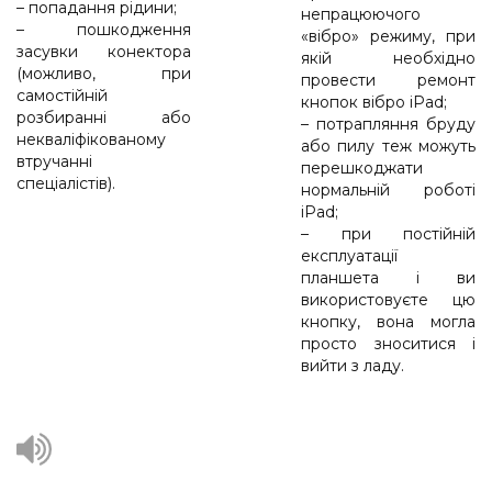
– попадання рідини;
непрацюючого
– пошкодження
«вібро» режиму, при
засувки конектора
якій необхідно
(можливо, при
провести ремонт
самостійній
кнопок вібро iPad;
розбиранні або
– потрапляння бруду
некваліфікованому
або пилу теж можуть
втручанні
перешкоджати
спеціалістів).
нормальній роботі
iPad;
– при постійній
експлуатації
планшета і ви
використовуєте цю
кнопку, вона могла
просто зноситися і
вийти з ладу.