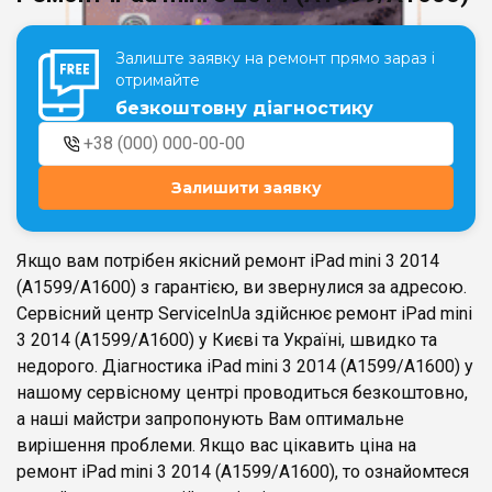
Залиште заявку на ремонт прямо зараз і
Театральна
Позняки
отримайте
м. Київ, вул. Хрещатик 44-A
м. Київ, вул. Анни Ахматової, 30
безкоштовну діагностику
Оболонь
Палац "Україна"
м. Київ, ТЦ LAKE PLAZA, вул. Героїв
м. Київ, вул. Казимира Малевича,
полку “Азов”, 12
87
Залишити заявку
Дарниця
м. Київ, Комфорт Таун, вул.
Березнева, 16, корпус 3
Якщо вам потрібен якісний ремонт iPad mini 3 2014
(A1599/A1600) з гарантією, ви звернулися за адресою.
Сервісний центр ServiceInUa здійснює ремонт iPad mini
3 2014 (A1599/A1600) у Києві та Україні, швидко та
недорого. Діагностика iPad mini 3 2014 (A1599/A1600) у
RU
UK
нашому сервісному центрі проводиться безкоштовно,
а наші майстри запропонують Вам оптимальне
вирішення проблеми. Якщо вас цікавить ціна на
ремонт iPad mini 3 2014 (A1599/A1600), то ознайомтеся