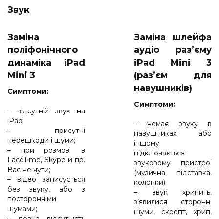
Звук
Заміна
Заміна шлейфа
поліфонічного
аудіо раз’єму
динаміка iPad
iPad Mini 3
Mini 3
(раз’єм для
навушників)
Cимптоми:
Cимптоми:
– відсутній звук на
iPad;
– немає звуку в
– присутні
навушниках або
перешкоди і шуми;
іншому
– при розмові в
підключається
FaceTime, Skype и пр.
звуковому пристрої
Вас не чути;
(музична підставка,
– відео записується
колонки);
без звуку, або з
– звук хрипить,
посторонніми
з’явилися сторонні
шумами;
шуми, скрегіт, хрип,
– повна відсутність