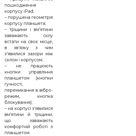
пошкодження
корпусу iPad;
– порушена геометрія
корпусу планшета;
– тріщини і вм’ятини
заважають склу
встати на своє місце,
в зв’язку з чим
з’явилися зазори між
склом і корпусом;
– не працюють
кнопки управління
планшетом (кнопки
гучності,
перемикання в вібро-
режим, кнопка
блокування);
– на корпусі з’явилися
вм’ятини й тріщини,
що заважають
комфортній роботі з
планшетом.