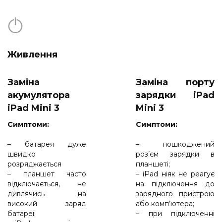
Живлення
Заміна
Заміна порту
акумулятора
зарядки iPad
iPad Mini 3
Mini 3
Cимптоми:
Cимптоми:
– батарея дуже
– пошкоджений
швидко
роз’єм зарядки в
розряджається
планшеті;
– планшет часто
– iPad ніяк не реагує
відключається, не
на підключення до
дивлячись на
зарядного пристрою
високий заряд
або комп’ютера;
батареї;
– при підключенні