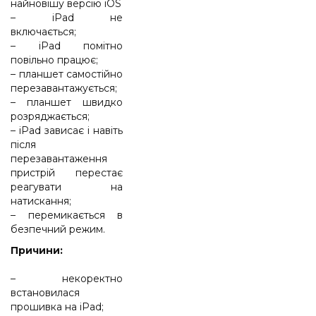
найновішу версію iOS
– iPad не
включається;
– iPad помітно
повільно працює;
– планшет самостійно
перезавантажується;
– планшет швидко
розряджається;
– iPad зависає і навіть
після
перезавантаження
пристрій перестає
реагувати на
натискання;
– перемикається в
безпечний режим.
Причини:
– некоректно
встановилася
прошивка на iPad;