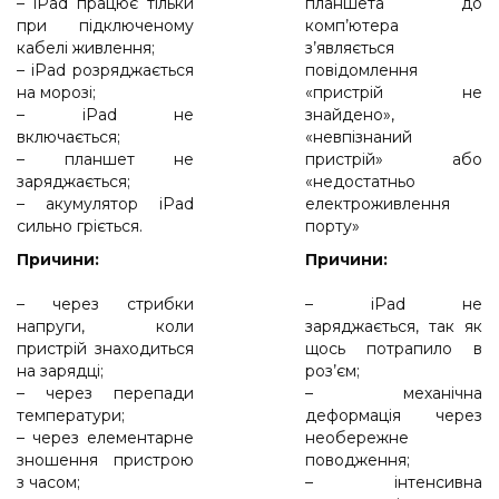
– iPad працює тільки
планшета до
при підключеному
комп’ютера
кабелі живлення;
з’являється
– iPad розряджається
повідомлення
на морозі;
«пристрій не
– iPad не
знайдено»,
включається;
«невпізнаний
– планшет не
пристрій» або
заряджається;
«недостатньо
– акумулятор iPad
електроживлення
сильно гріється.
порту»
Причини:
Причини:
– через стрибки
– iPad не
напруги, коли
заряджається, так як
пристрій знаходиться
щось потрапило в
на зарядці;
роз’єм;
– через перепади
– механічна
температури;
деформація через
– через елементарне
необережне
зношення пристрою
поводження;
з часом;
– інтенсивна