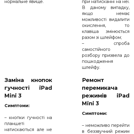
нормальне явище.
при натисканні на неї.
В даному випадку,
якщо немає
можливості видалити
окислення, то
клавіша змінюється
разом зі шлейфом;
– спроба
самостійного
розбору призвела до
пошкодження
шлейфу.
Заміна кнопок
Ремонт
гучності iPad
перемикача
Mini 3
режимів iPad
Mini 3
Cимптоми:
Cимптоми:
– кнопки гучності на
планшеті
– неможливо перейти
натискаються але не
в беззвучний режим