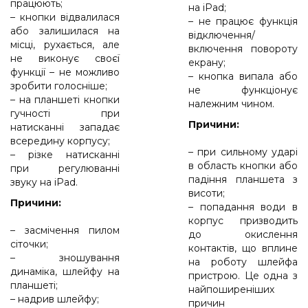
працюють;
на iPad;
– кнопки відвалилася
– не працює функція
або залишилася на
відключення/
місці, рухається, але
включення повороту
не виконує своєї
екрану;
функції – не можливо
– кнопка випала або
зробити голосніше;
не функціонує
– на планшеті кнопки
належним чином.
гучності при
Причини:
натисканні западає
всередину корпусу;
– при сильному ударі
– різке натисканні
в область кнопки або
при регулюванні
падіння планшета з
звуку на iPad.
висоти;
Причини:
– попадання води в
корпус призводить
– засмічення пилом
до окислення
сіточки;
контактів, що вплине
– зношування
на роботу шлейфа
динаміка, шлейфу на
пристрою. Це одна з
планшеті;
найпоширеніших
– надрив шлейфу;
причин