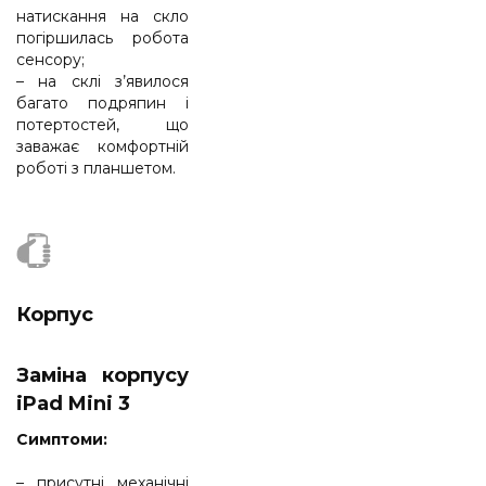
натискання на скло
погіршилась робота
сенсору;
– на склі з’явилося
багато подряпин і
потертостей, що
заважає комфортній
роботі з планшетом.
Корпус
Заміна корпусу
iPad Mini 3
Cимптоми:
– присутні механічні