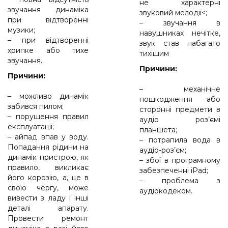
не характерні
звучання динаміка
звуковий мелодії<;
при відтворенні
– звучання в
музики;
навушниках нечітке,
– при відтворенні
звук став набагато
хрипке або тихе
тихішим
звучання.
Причини:
Причини:
– механічне
– можливо динамік
пошкодження або
забився пилом;
сторонні предмети в
– порушення правил
аудіо роз’ємі
експлуатації;
планшета;
– айпад впав у воду.
– потрапила вода в
Попадання рідини на
аудіо-роз’єм;
динамік пристрою, як
– збої в програмному
правило, викликає
забезпеченні iPad;
його корозію, а, це в
– проблема з
свою чергу, може
аудіокодеком.
вивести з ладу і інші
деталі апарату.
Провести ремонт