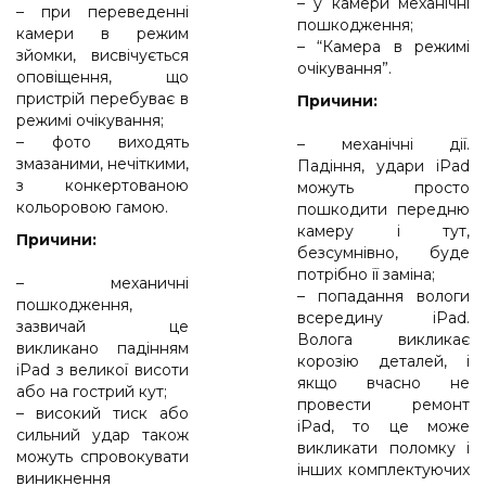
– у камери механічні
– при переведенні
пошкодження;
камери в режим
– “Камера в режимі
зйомки, висвічується
очікування”.
оповіщення, що
пристрій перебуває в
Причини:
режимі очікування;
– фото виходять
– механічні дії.
змазаними, нечіткими,
Падіння, удари iPad
з конкертованою
можуть просто
кольоровою гамою.
пошкодити передню
камеру і тут,
Причини:
безсумнівно, буде
потрібно її заміна;
– механичні
– попадання вологи
пошкодження,
всередину iPad.
зазвичай це
Волога викликає
викликано падінням
корозію деталей, і
iPad з великої висоти
якщо вчасно не
або на гострий кут;
провести ремонт
– високий тиск або
iPad, то це може
сильний удар також
викликати поломку і
можуть спровокувати
інших комплектуючих
виникнення