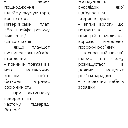
– через
експлуатація,
пошкодження
внаслідок якої
шлейфу акумулятора,
відбувається
коннектора на
стирання вузлів;
материнській платі
– вплив вологи, що
або шлейфа роз’єму
потрапила на
живлення/
пристрій і викликала
синхронізації;
корозію металевої
– якщо планшет
поверхні роз`єму;
виявився залитий або
– несправний нижній
втоплений;
шлейф, на якому
– причини пов’язані з
розміщується в
його механічним
деяких моделях
зносом – тобто
роз`єм зарядки;
батарея втрачає
– зіпсований кабель
свою ємність;
зарядки
– при активному
використанні і
частому підзаряді
батареї