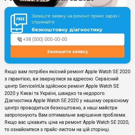
Залиште заявку на ремонт прямо зараз і
Театральна
Позняки
отримайте
м. Київ, вул. Хрещатик 44-A
м. Київ, вул. Анни Ахматової, 30
безкоштовну діагностику
Оболонь
Палац "Україна"
м. Київ, ТЦ LAKE PLAZA, вул. Героїв
м. Київ, вул. Казимира Малевича,
полку “Азов”, 12
87
Залишити заявку
Дарниця
м. Київ, Комфорт Таун, вул.
Березнева, 16, корпус 3
Якщо вам потрібен якісний ремонт Apple Watch SE 2020
з гарантією, ви звернулися за адресою. Сервісний
центр ServiceInUa здійснює ремонт Apple Watch SE
2020 у Києві та Україні, швидко та недорого.
Діагностика Apple Watch SE 2020 у нашому сервісному
RU
UK
центрі проводиться безкоштовно, а наші майстри
запропонують Вам оптимальне вирішення проблеми.
Якщо вас цікавить ціна на ремонт Apple Watch SE 2020,
то ознайомтеся з прайс-листом на цій сторінці.