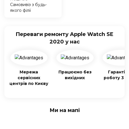
Самовивіз з будь-
якого філії
Переваги ремонту Apple Watch SE
2020 у нас
Мережа
Працюємо без
Гарантія
сервісних
вихідних
роботу 3 м
центрів по Києву
Ми на мапі