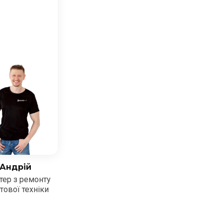
Андрій
тер з ремонту
тової техніки