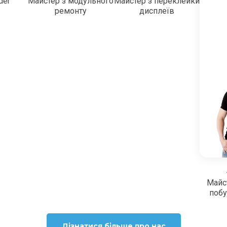
der
Майстер з модульного
Майстер з переклейки
ремонту
дисплеїв
Майс
побу
Дізнатися більше про нас