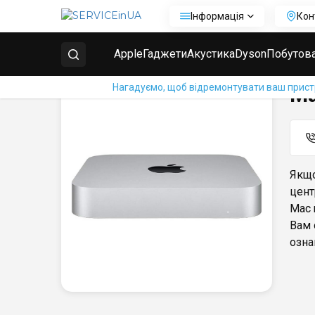
Інформація
Кон
Головна
Ремонт Apple
Ремонт Apple Mac Mini
Apple
Гаджети
Акустика
Dyson
Побутова
Нагадуємо, щоб відремонтувати ваш пристрі
Ma
Якщо
цент
Mac 
Вам 
озна