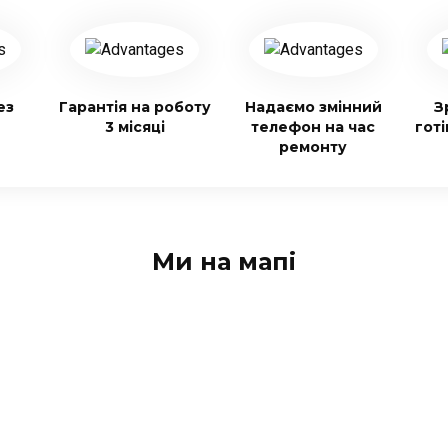
ез
Гарантія на роботу
Надаємо змінний
З
3 місяці
телефон на час
гот
ремонту
Ми на мапі