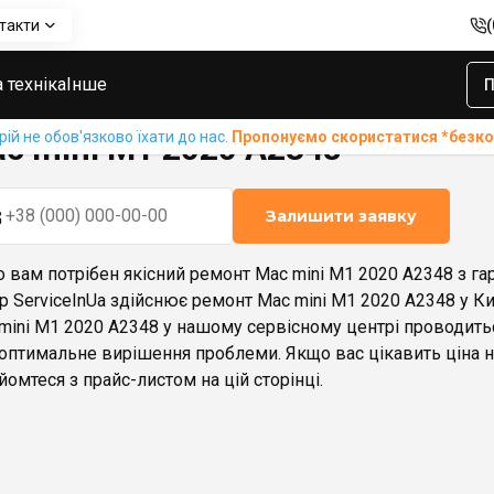
такти
Mac mini M1 2020 A2348
 техніка
Інше
П
й не обов'язково їхати до нас.
Пропонуємо скористатися *без
c mini M1 2020 A2348
Залишити заявку
 вам потрібен якісний ремонт Mac mini M1 2020 A2348 з га
р ServiceInUa здійснює ремонт Mac mini M1 2020 A2348 у Киє
mini M1 2020 A2348 у нашому сервісному центрі проводить
оптимальне вирішення проблеми. Якщо вас цікавить ціна на
йомтеся з прайс-листом на цій сторінці.