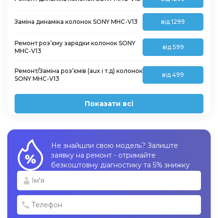
Заміна динаміка колонок SONY MHC-V13
від 1299
Ремонт роз’єму зарядки колонок SONY
від 599
MHC-V13
Ремонт/Заміна роз’ємів (aux і т.д) колонок
від 499
SONY MHC-V13
Показати всі
Не знайшли свою модель? Залиште
заявку на ремонт - отримайте
безкоштовну діагностику та 5% знижку