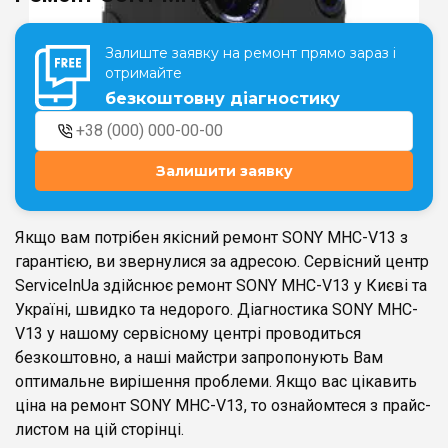
Залиште заявку на ремонт прямо зараз і
Театральна
Позняки
отримайте
м. Київ, вул. Хрещатик 44-A
м. Київ, вул. Анни Ахматової, 30
безкоштовну діагностику
Оболонь
Палац "Україна"
м. Київ, ТЦ LAKE PLAZA, вул. Героїв
м. Київ, вул. Казимира Малевича,
полку “Азов”, 12
87
Залишити заявку
Дарниця
м. Київ, Комфорт Таун, вул.
Березнева, 16, корпус 3
Якщо вам потрібен якісний ремонт SONY MHC-V13 з
гарантією, ви звернулися за адресою. Сервісний центр
ServiceInUa здійснює ремонт SONY MHC-V13 у Києві та
Україні, швидко та недорого. Діагностика SONY MHC-
V13 у нашому сервісному центрі проводиться
RU
UK
безкоштовно, а наші майстри запропонують Вам
оптимальне вирішення проблеми. Якщо вас цікавить
ціна на ремонт SONY MHC-V13, то ознайомтеся з прайс-
листом на цій сторінці.