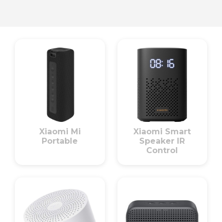
Xiaomi Mi
Xiaomi Smart
Portable
Speaker IR
Control