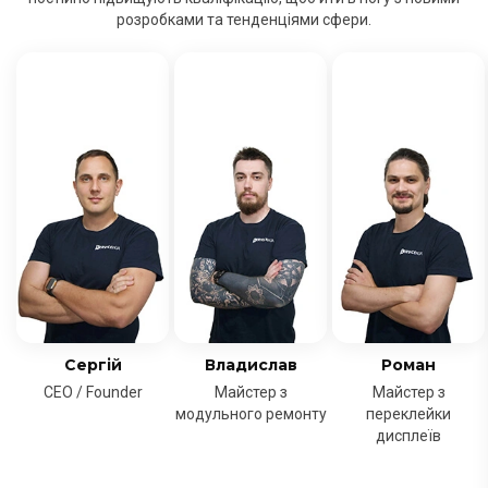
розробками та тенденціями сфери.
Сергій
Владислав
Роман
CEO / Founder
Майстер з
Майстер з
модульного ремонту
переклейки
дисплеїв