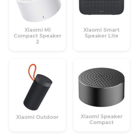
Xiaomi Mi
Xiaomi Smart
Compact Speaker
Speaker Lite
2
Xiaomi Speaker
Xiaomi Outdoor
Compact