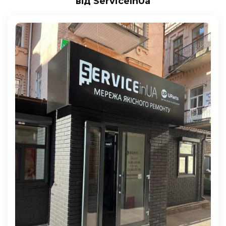
від ServiceInUa