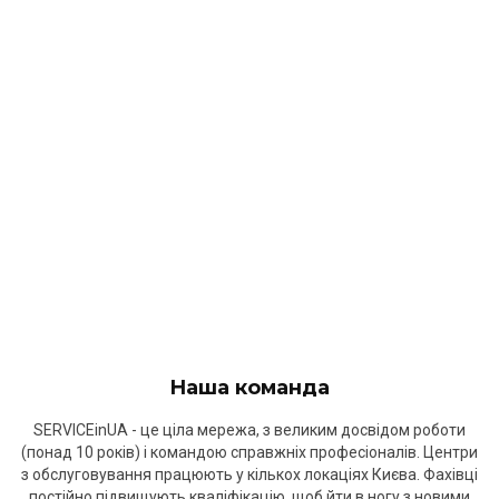
Наша команда
SERVICEinUA - це ціла мережа, з великим досвідом роботи
(понад 10 років) і командою справжніх професіоналів. Центри
з обслуговування працюють у кількох локаціях Києва. Фахівці
постійно підвищують кваліфікацію, щоб йти в ногу з новими