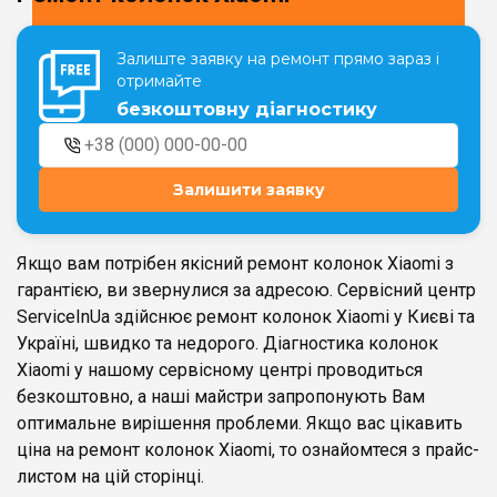
Залиште заявку на ремонт прямо зараз і
Театральна
Позняки
отримайте
м. Київ, вул. Хрещатик 44-A
м. Київ, вул. Анни Ахматової, 30
безкоштовну діагностику
Оболонь
Палац "Україна"
м. Київ, ТЦ LAKE PLAZA, вул. Героїв
м. Київ, вул. Казимира Малевича,
полку “Азов”, 12
87
Залишити заявку
Дарниця
м. Київ, Комфорт Таун, вул.
Березнева, 16, корпус 3
Якщо вам потрібен якісний ремонт колонок Xiaomi з
гарантією, ви звернулися за адресою. Сервісний центр
ServiceInUa здійснює ремонт колонок Xiaomi у Києві та
Україні, швидко та недорого. Діагностика колонок
Xiaomi у нашому сервісному центрі проводиться
RU
UK
безкоштовно, а наші майстри запропонують Вам
оптимальне вирішення проблеми. Якщо вас цікавить
ціна на ремонт колонок Xiaomi, то ознайомтеся з прайс-
листом на цій сторінці.