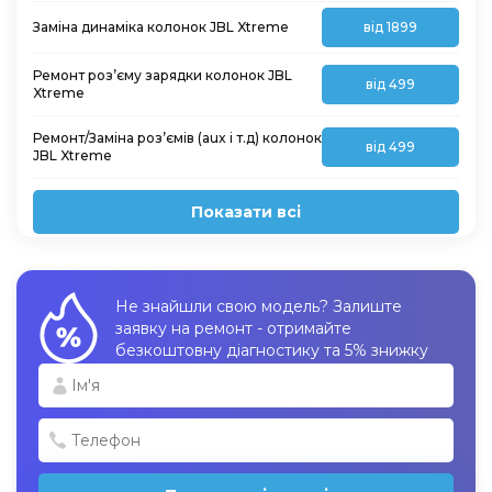
Заміна динаміка колонок JBL Xtreme
від 1899
Ремонт роз’єму зарядки колонок JBL
від 499
Xtreme
Ремонт/Заміна роз’ємів (aux і т.д) колонок
від 499
JBL Xtreme
Показати всі
Не знайшли свою модель? Залиште
заявку на ремонт - отримайте
безкоштовну діагностику та 5% знижку