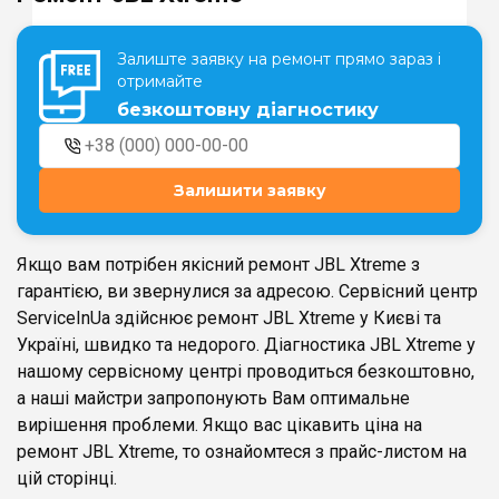
Залиште заявку на ремонт прямо зараз і
Театральна
Позняки
отримайте
м. Київ, вул. Хрещатик 44-A
м. Київ, вул. Анни Ахматової, 30
безкоштовну діагностику
Оболонь
Палац "Україна"
м. Київ, ТЦ LAKE PLAZA, вул. Героїв
м. Київ, вул. Казимира Малевича,
полку “Азов”, 12
87
Залишити заявку
Дарниця
м. Київ, Комфорт Таун, вул.
Березнева, 16, корпус 3
Якщо вам потрібен якісний ремонт JBL Xtreme з
гарантією, ви звернулися за адресою. Сервісний центр
ServiceInUa здійснює ремонт JBL Xtreme у Києві та
Україні, швидко та недорого. Діагностика JBL Xtreme у
нашому сервісному центрі проводиться безкоштовно,
RU
UK
а наші майстри запропонують Вам оптимальне
вирішення проблеми. Якщо вас цікавить ціна на
ремонт JBL Xtreme, то ознайомтеся з прайс-листом на
цій сторінці.