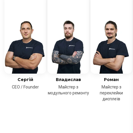
Сергій
Владислав
Роман
CEO / Founder
Майстер з
Майстер з
модульного ремонту
переклейки
дисплеїв