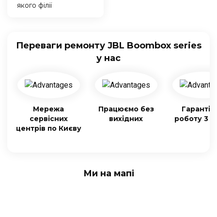
якого філії
Переваги ремонту JBL Boombox series
у нас
Мережа
Працюємо без
Гарантія
сервісних
вихідних
роботу 3 м
центрів по Києву
Ми на мапі