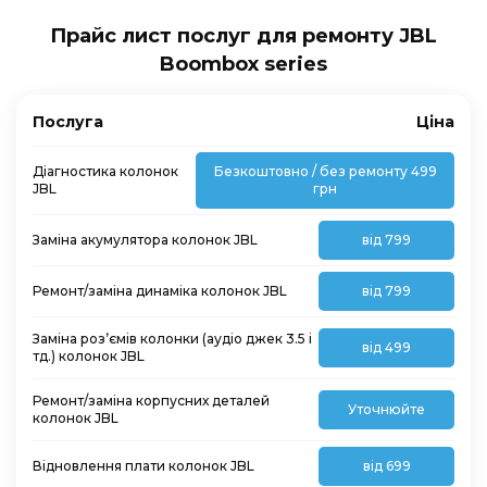
Прайс лист послуг для ремонту JBL
Boombox series
Послуга
Ціна
Діагностика колонок
Безкоштовно / без ремонту 499
JBL
грн
Заміна акумулятора колонок JBL
від 799
Ремонт/заміна динаміка колонок JBL
від 799
Заміна розʼємів колонки (аудіо джек 3.5 і
від 499
тд.) колонок JBL
Ремонт/заміна корпусних деталей
Уточнюйте
колонок JBL
Відновлення плати колонок JBL
від 699