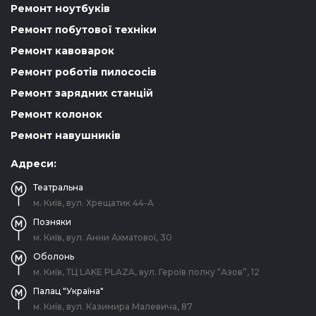
Ремонт ноутбуків
Ремонт побутової техніки
Ремонт кавоварок
Ремонт роботів пилососів
Ремонт зарядних станцій
Ремонт колонок
Ремонт навушників
Адреси:
Театральна
м. Київ, вул. Хрещатик 44-A
Позняки
м. Київ, вул. Анни Ахматової, 30
Оболонь
м. Київ, ТЦ LAKE PLAZA, вул. Героїв полку “Азов”, 12
Палац "Україна"
м. Київ, вул. Казимира Малевича, 87