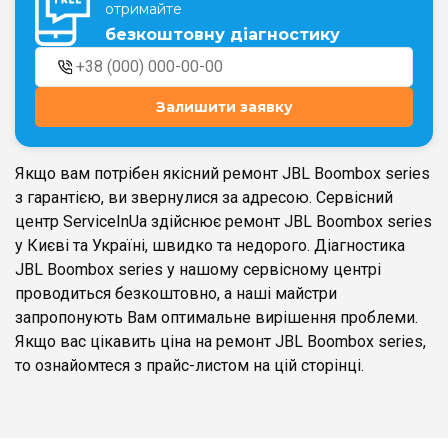
отримайте
безкоштовну діагностику
Театральна
Позняки
м. Київ, вул. Хрещатик 44-A
м. Київ, вул. Анни Ахматової, 30
Залишити заявку
Оболонь
Палац "Україна"
м. Київ, ТЦ LAKE PLAZA, вул. Героїв
м. Київ, вул. Казимира Малевича,
полку “Азов”, 12
87
Якщо вам потрібен якісний ремонт JBL Boombox series
Дарниця
з гарантією, ви звернулися за адресою. Сервісний
м. Київ, Комфорт Таун, вул.
центр ServiceInUa здійснює ремонт JBL Boombox series
Березнева, 16, корпус 3
у Києві та Україні, швидко та недорого. Діагностика
JBL Boombox series у нашому сервісному центрі
проводиться безкоштовно, а наші майстри
запропонують Вам оптимальне вирішення проблеми.
Якщо вас цікавить ціна на ремонт JBL Boombox series,
RU
UK
то ознайомтеся з прайс-листом на цій сторінці.