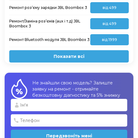
Ремонт роз’єму зарядки JBL Boombox 3
від 499
Ремонт/Заміна роз’ємів (aux і т.д) JBL
від 499
Boombox 3
Ремонт Bluetooth модуля JBL Boombox 3
від 1999
Показати всі
Не знайшли свою модель? Залиште
заявку на ремонт - отримайте
безкоштовну діагностику та 5% знижку
Передзвоніть мені