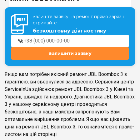
Залиште заявку на ремонт прямо зараз і
Театральна
Позняки
отримайте
м. Київ, вул. Хрещатик 44-A
м. Київ, вул. Анни Ахматової, 30
безкоштовну діагностику
Оболонь
Палац "Україна"
м. Київ, ТЦ LAKE PLAZA, вул. Героїв
м. Київ, вул. Казимира Малевича,
полку “Азов”, 12
87
Залишити заявку
Дарниця
м. Київ, Комфорт Таун, вул.
Березнева, 16, корпус 3
Якщо вам потрібен якісний ремонт JBL Boombox 3 з
гарантією, ви звернулися за адресою. Сервісний центр
ServiceInUa здійснює ремонт JBL Boombox 3 у Києві та
Україні, швидко та недорого. Діагностика JBL Boombox
3 у нашому сервісному центрі проводиться
RU
UK
безкоштовно, а наші майстри запропонують Вам
оптимальне вирішення проблеми. Якщо вас цікавить
ціна на ремонт JBL Boombox 3, то ознайомтеся з прайс-
листом на цій сторінці.