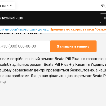
такти
 техніка
Інше
П
й не обов'язково їхати до нас.
Пропонуємо скористатися *без
ats Pill Plus +
Залишити заявку
 вам потрібен якісний ремонт Beats Pill Plus + з гарантією
iceInUa здійснює ремонт Beats Pill Plus + у Києві та Україні,
нашому сервісному центрі проводиться безкоштовно, а на
шення проблеми. Якщо вас цікавить ціна на ремонт Beats Pil
нці.