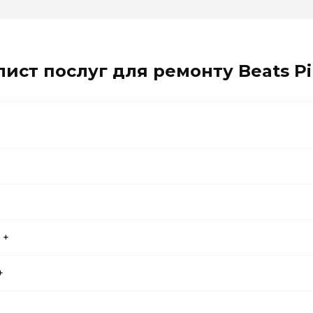
ист послуг для ремонту Beats Pil
 +
+