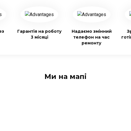
ез
Гарантія на роботу
Надаємо змінний
З
3 місяці
телефон на час
гот
ремонту
Ми на мапі