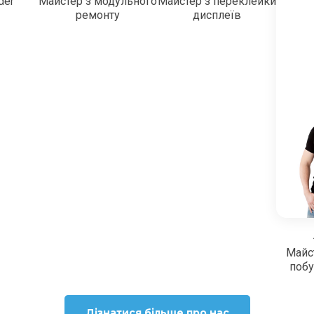
der
Майстер з модульного
Майстер з переклейки
ремонту
дисплеїв
Майс
побу
Дізнатися більше про нас