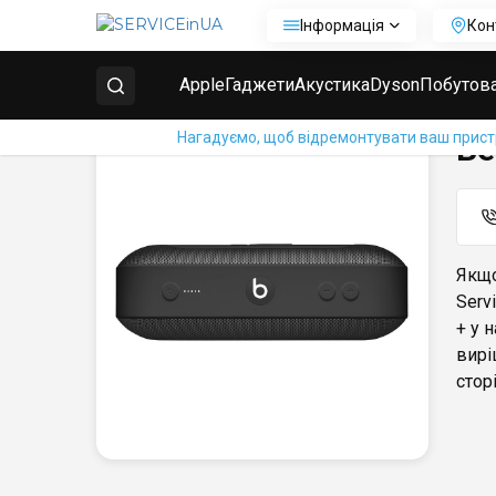
Інформація
Кон
Головна
Ремонт колонок Beats
Beats Pill Plus +
Apple
Гаджети
Акустика
Dyson
Побутова
Нагадуємо, щоб відремонтувати ваш пристрі
Be
Якщо
Serv
+ у 
вирі
сторі