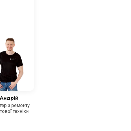
Андрій
тер з ремонту
тової техніки