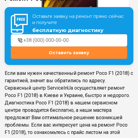
Оставьте заявку на ремонт прямо сейчас
Театральная
Позняки
и получите
г. Киев, ул. Крещатик 44-А
г. Киев, ул. Анны Ахматовой, 30
бесплатную диагностику
Оболонь
Дворец "Украина"
г. Киев, ТЦ LAKE PLAZA, ул. Героев
г. Киев, ул. Казимира Малевича, 87
полка «Азов», 12
Оставить заявку
Дарница
г. Киев, Комфорт Таун, ул.
Березнева, 16, корпус 3
Если вам нужен качественный ремонт Poco F1 (2018) с
гарантией, значит вы обратились по адресу.
Сервисный центр ServiceInUa осуществляет ремонт
Poco F1 (2018) в Киеве и Украине, быстро и недорого.
Диагностика Poco F1 (2018) в нашем сервисном
RU
UK
центре проводится бесплатно, а наши мастера
предложат Вам оптимальное решение возникшей
проблемы. Если вас интересует цена на ремонт Poco
F1 (2018), то ознакомьтесь с прайс листом на этой