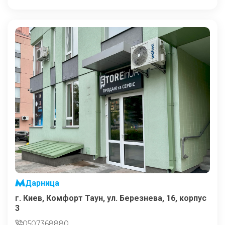
Дарница
г. Киев, Комфорт Таун, ул. Березнева, 16, корпус
3
0507368880