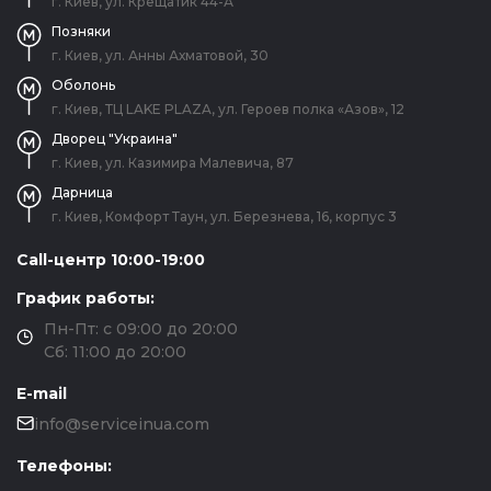
г. Киев, ул. Крещатик 44-А
Позняки
г. Киев, ул. Анны Ахматовой, 30
Оболонь
г. Киев, ТЦ LAKE PLAZA, ул. Героев полка «Азов», 12
Дворец "Украина"
г. Киев, ул. Казимира Малевича, 87
Дарница
г. Киев, Комфорт Таун, ул. Березнева, 16, корпус 3
Call-центр 10:00-19:00
График работы:
Пн-Пт: с 09:00 до 20:00
Сб: 11:00 до 20:00
E-mail
info@serviceinua.com
Телефоны: