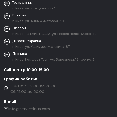
Театральная
г. Киев, ул. Крещатик 44-А
Позняки
г. Киев, ул. Анны Ахматовой, 30
Оболонь
г. Киев, ТЦ LAKE PLAZA, ул. Героев полка «Азов», 12
Дворец "Украина"
г. Киев, ул. Казимира Малевича, 87
Дарница
г. Киев, Комфорт Таун, ул. Березнева, 16, корпус 3
Call-центр 10:00-19:00
График работы:
Пн-Пт: с 09:00 до 20:00
Сб: 11:00 до 20:00
E-mail
info@serviceinua.com