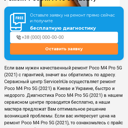
Оставьте заявку на ремонт прямо сейчас
Театральная
Позняки
и получите
г. Киев, ул. Крещатик 44-А
г. Киев, ул. Анны Ахматовой, 30
бесплатную диагностику
Оболонь
Дворец "Украина"
г. Киев, ТЦ LAKE PLAZA, ул. Героев
г. Киев, ул. Казимира Малевича, 87
полка «Азов», 12
Оставить заявку
Дарница
г. Киев, Комфорт Таун, ул.
Березнева, 16, корпус 3
Если вам нужен качественный ремонт Poco M4 Pro 5G
(2021) с гарантией, значит вы обратились по адресу.
Сервисный центр ServiceInUa осуществляет ремонт
Poco M4 Pro 5G (2021) в Киеве и Украине, быстро и
недорого. Диагностика Poco M4 Pro 5G (2021) в нашем
RU
UK
сервисном центре проводится бесплатно, а наши
мастера предложат Вам оптимальное решение
возникшей проблемы. Если вас интересует цена на
ремонт Poco M4 Pro 5G (2021), то ознакомьтесь с прайс