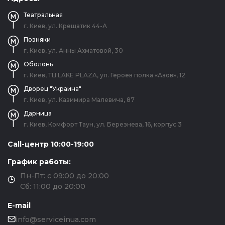
Театральная
г. Киев, ул. Крещатик 44-А
Позняки
г. Киев, ул. Анны Ахматовой, 30
Оболонь
г. Киев, ТЦ LAKE PLAZA, ул. Героев полка «Азов», 12
Дворец "Украина"
г. Киев, ул. Казимира Малевича, 87
Дарница
г. Киев, Комфорт Таун, ул. Березнева, 16, корпус 3
Call-центр 10:00-19:00
График работы:
Пн-Пт: с 09:00 до 20:00
Сб: 11:00 до 20:00
E-mail
info@serviceinua.com