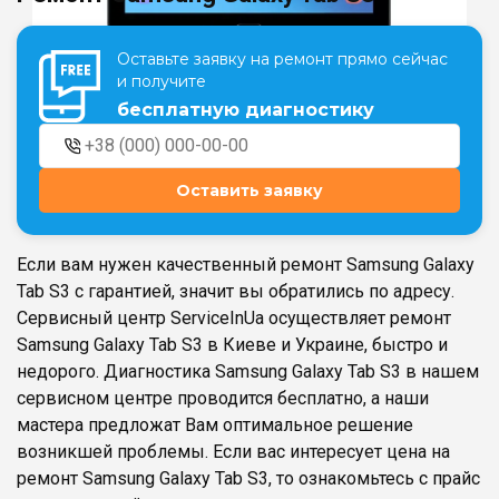
Оставьте заявку на ремонт прямо сейчас
Театральная
Позняки
и получите
г. Киев, ул. Крещатик 44-А
г. Киев, ул. Анны Ахматовой, 30
бесплатную диагностику
Оболонь
Дворец "Украина"
г. Киев, ТЦ LAKE PLAZA, ул. Героев
г. Киев, ул. Казимира Малевича, 87
полка «Азов», 12
Оставить заявку
Дарница
г. Киев, Комфорт Таун, ул.
Березнева, 16, корпус 3
Если вам нужен качественный ремонт Samsung Galaxy
Tab S3 с гарантией, значит вы обратились по адресу.
Сервисный центр ServiceInUa осуществляет ремонт
Samsung Galaxy Tab S3 в Киеве и Украине, быстро и
недорого. Диагностика Samsung Galaxy Tab S3 в нашем
RU
UK
сервисном центре проводится бесплатно, а наши
мастера предложат Вам оптимальное решение
возникшей проблемы. Если вас интересует цена на
ремонт Samsung Galaxy Tab S3, то ознакомьтесь с прайс