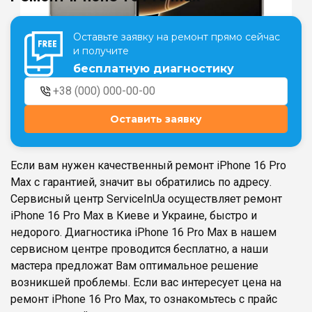
Оставьте заявку на ремонт прямо сейчас
Театральная
Позняки
и получите
г. Киев, ул. Крещатик 44-А
г. Киев, ул. Анны Ахматовой, 30
бесплатную диагностику
Оболонь
Дворец "Украина"
г. Киев, ТЦ LAKE PLAZA, ул. Героев
г. Киев, ул. Казимира Малевича, 87
полка «Азов», 12
Оставить заявку
Дарница
г. Киев, Комфорт Таун, ул.
Березнева, 16, корпус 3
Если вам нужен качественный ремонт iPhone 16 Pro
Max с гарантией, значит вы обратились по адресу.
Сервисный центр ServiceInUa осуществляет ремонт
iPhone 16 Pro Max в Киеве и Украине, быстро и
недорого. Диагностика iPhone 16 Pro Max в нашем
RU
UK
сервисном центре проводится бесплатно, а наши
мастера предложат Вам оптимальное решение
возникшей проблемы. Если вас интересует цена на
ремонт iPhone 16 Pro Max, то ознакомьтесь с прайс